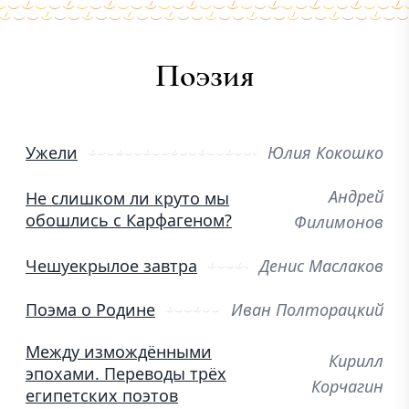
Поэзия
Ужели
Юлия Кокошко
Андрей
Не слишком ли круто мы
обошлись с Карфагеном?
Филимонов
Чешуекрылое завтра
Денис Маслаков
Поэма о Родине
Иван Полторацкий
Между измождёнными
Кирилл
эпохами. Переводы трёх
Корчагин
египетских поэтов