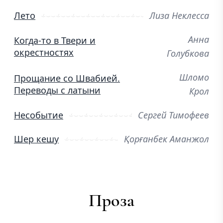
Лето
Лиза Неклесса
Анна
Когда-то в Твери и
окрестностях
Голубкова
Шломо
Прощание со Швабией.
Переводы с латыни
Крол
Несобытие
Сергей Тимофеев
Шер кешу
Қорғанбек Аманжол
Проза