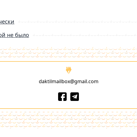
чески
ой не было
daktilmailbox@gmail.com