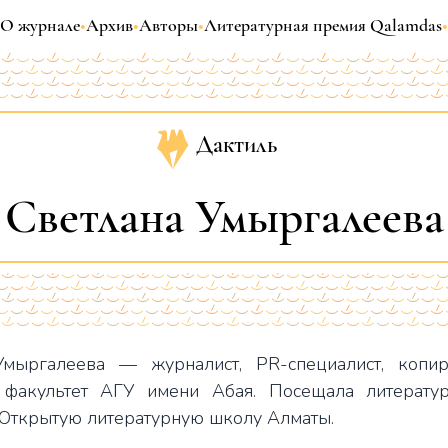
О журнале
•
Архив
•
Авторы
•
Литературная премия Qalamdas
•
Дактиль
Светлана Умыргалеева
Умыргалеева — журналист, PR-специалист, копир
 факультет АГУ имени Абая. Посещала литерату
 Открытую литературную школу Алматы.