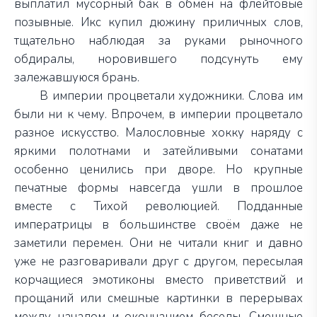
выплатил мусорный бак в обмен на флейтовые
позывные. Икс купил дюжину приличных слов,
тщательно наблюдая за руками рыночного
обдиралы, норовившего подсунуть ему
залежавшуюся брань.
В империи процветали художники. Слова им
были ни к чему. Впрочем, в империи процветало
разное искусство. Малословные хокку наряду с
яркими полотнами и затейливыми сонатами
особенно ценились при дворе. Но крупные
печатные формы навсегда ушли в прошлое
вместе с Тихой революцией. Подданные
императрицы в большинстве своём даже не
заметили перемен. Они не читали книг и давно
уже не разговаривали друг с другом, пересылая
корчащиеся эмотиконы вместо приветствий и
прощаний или смешные картинки в перерывах
между началом и окончанием беседы. Смешные