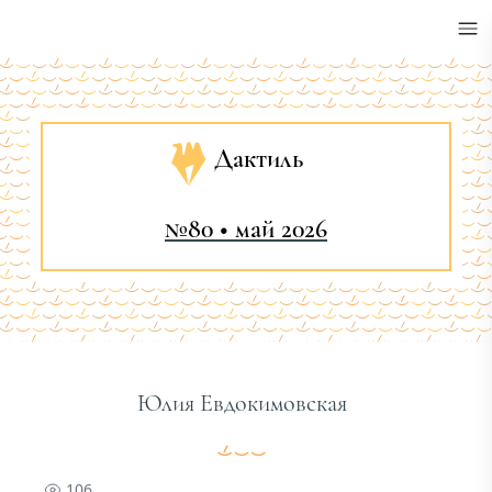
•
Дактиль
№80 • май 2026
Юлия Евдокимовская
106