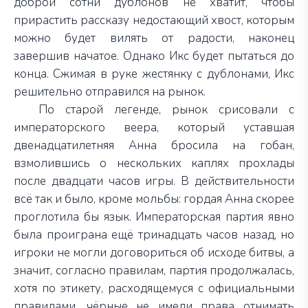
доброй сотни дублонов не хватит, чтобы
прирастить рассказу недостающий хвост, которым
можно будет вилять от радости, наконец
завершив начатое. Однако Икс будет пытаться до
конца. Сжимая в руке жестянку с дублонами, Икс
решительно отправился на рынок.
По старой легенде, рынок срисовали с
императорского веера, который уставшая
двенадцатилетняя Анна бросила на гобан,
взмолившись о нескольких каплях прохлады
после двадцати часов игры. В действительности
всё так и было, кроме мольбы: гордая Анна скорее
проглотила бы язык. Императорская партия явно
была проиграна ещё тринадцать часов назад, но
игроки не могли договориться об исходе битвы, а
значит, согласно правилам, партия продолжалась,
хотя по этикету, расходящемуся с официальными
правилами, чёрные не имели права отнимать