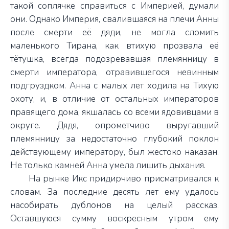
такой соплячке справиться с Империей, думали
они. Однако Империя, свалившаяся на плечи Анны
после смерти её дяди, не могла сломить
маленького Тирана, как втихую прозвала её
тётушка, всегда подозревавшая племянницу в
смерти императора, отравившегося невинным
подгруздком. Анна с малых лет ходила на Тихую
охоту, и, в отличие от остальных императоров
правящего дома, якшалась со всеми ядовивцами в
округе. Дядя, опрометчиво выругавший
племянницу за недостаточно глубокий поклон
действующему императору, был жестоко наказан.
Не только камней Анна умела лишить дыхания.
На рынке Икс придирчиво присматривался к
словам. За последние десять лет ему удалось
насобирать дублонов на целый рассказ.
Оставшуюся сумму воскресным утром ему