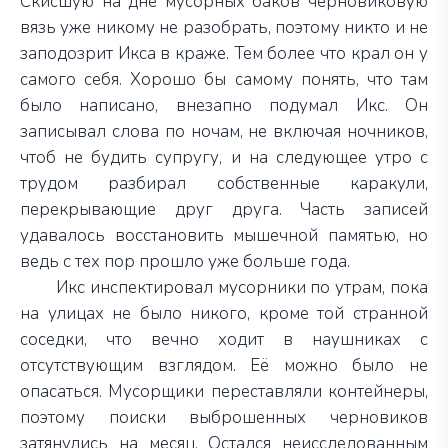
Скисшую на дне мусорных баков черновиковую
вязь уже никому не разобрать, поэтому никто и не
заподозрит Икса в краже. Тем более что крал он у
самого себя. Хорошо бы самому понять, что там
было написано, внезапно подумал Икс. Он
записывал слова по ночам, не включая ночников,
чтоб не будить супругу, и на следующее утро с
трудом разбирал собственные каракули,
перекрывающие друг друга. Часть записей
удавалось восстановить мышечной памятью, но
ведь с тех пор прошло уже больше года.
Икс инспектировал мусорники по утрам, пока
на улицах не было никого, кроме той странной
соседки, что вечно ходит в наушниках с
отсутствующим взглядом. Её можно было не
опасаться. Мусорщики переставляли контейнеры,
поэтому поиски выброшенных черновиков
затянулись на месяц. Остался неисследованным