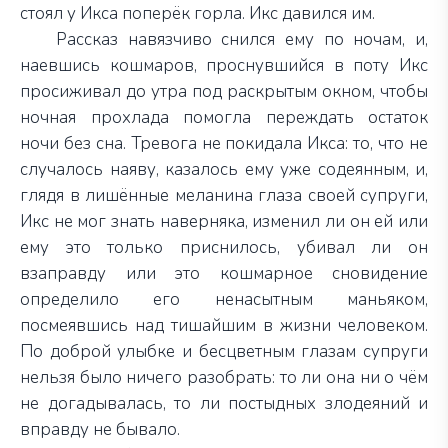
стоял у Икса поперёк горла. Икс давился им.
Рассказ навязчиво снился ему по ночам, и,
наевшись кошмаров, проснувшийся в поту Икс
просиживал до утра под раскрытым окном, чтобы
ночная прохлада помогла переждать остаток
ночи без сна. Тревога не покидала Икса: то, что не
случалось наяву, казалось ему уже содеянным, и,
глядя в лишённые меланина глаза своей супруги,
Икс не мог знать наверняка, изменил ли он ей или
ему это только приснилось, убивал ли он
взаправду или это кошмарное сновидение
определило его ненасытным маньяком,
посмеявшись над тишайшим в жизни человеком.
По доброй улыбке и бесцветным глазам супруги
нельзя было ничего разобрать: то ли она ни о чём
не догадывалась, то ли постыдных злодеяний и
вправду не бывало.