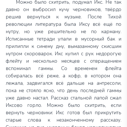
Можно было схитрить, подумал Икс. Не так
давно он выбросил кучу черновиков, твёрдо
решив вернуться к музыке. После Тихой
революции литература была Иксу всё ещё по
нутру, но уже решительно не по карману.
Исписанные тетради упали в мусорный бак и
прилипли к синему дну, вымазанному скисшим
нутром скороварок. Икс купил с рук недорогую
флейту и несколько месяцев с отвращением
вспоминал гаммы. Со временем флейта
собиралась всё реже, а кофр, в котором она
лежала, задвигался всё дальше на антресоли,
пока не стояло ясно, что день последней гаммы
уже давно настал. Рассказ стальной лапой сжал
Иксово горло.
Можно было схитрить, если
вернуть черновики: Икс готов был прикрутить
старые слова к незаконченному рассказу.