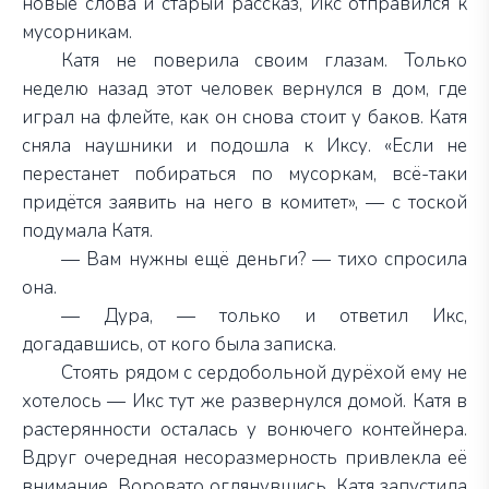
новые слова и старый рассказ, Икс отправился к
мусорникам.
Катя не поверила своим глазам. Только
неделю назад этот человек вернулся в дом, где
играл на флейте, как он снова стоит у баков. Катя
сняла наушники и подошла к Иксу. «Если не
перестанет побираться по мусоркам, всё-таки
придётся заявить на него в комитет»,
—
с тоской
подумала Катя.
— Вам нужны ещё деньги? — тихо спросила
она.
— Дура, — только и ответил Икс,
догадавшись, от кого была записка.
Стоять рядом с сердобольной дурёхой ему не
хотелось — Икс тут же развернулся домой. Катя в
растерянности осталась у вонючего контейнера.
Вдруг очередная несоразмерность привлекла её
внимание. Воровато оглянувшись, Катя запустила