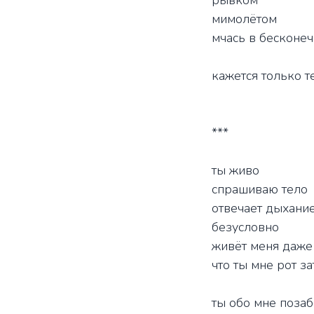
рывком
мимолётом
мчась в бесконеч
кажется только 
***
ты живо
спрашиваю тело
отвечает дыхани
безусловно
живёт меня даже
что ты мне рот з
ты обо мне поза