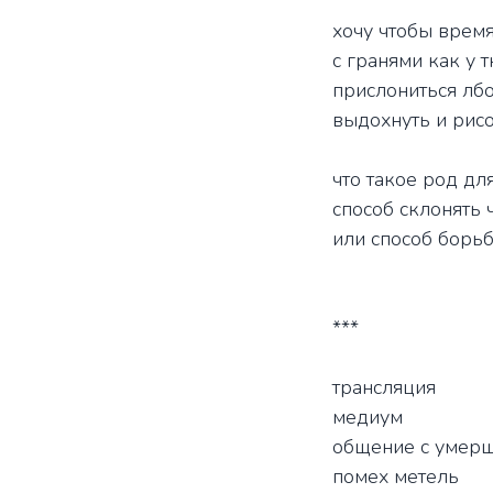
хочу чтобы время
с гранями как у
прислониться лб
выдохнуть и рис
что такое род дл
способ склонять
или способ борь
***
трансляция
медиум
общение с умер
помех метель