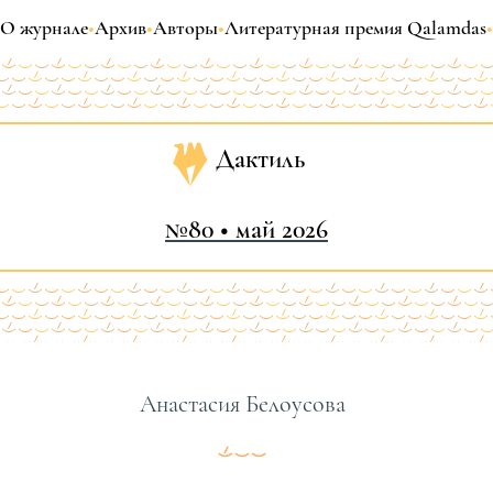
О журнале
•
Архив
•
Авторы
•
Литературная премия Qalamdas
•
Дактиль
№80 • май 2026
Анастасия Белоусова