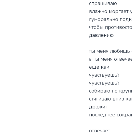
спрашиваю
влажно моргает 
гуморально подк
чтобы противосто
давлению
ты меня любишь
а ты меня отвеча
ещё как
чувствуешь?
чувствуешь?
собираю по круп
стягиваю вниз ка
дрожит
последнее сокра
отвечает