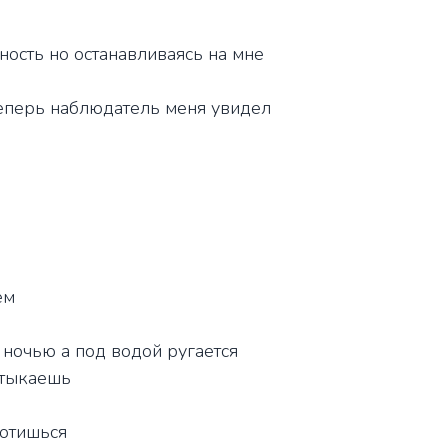
ность но останавливаясь на мне
теперь наблюдатель меня увидел
ем
 ночью а под водой ругается
атыкаешь
ботишься