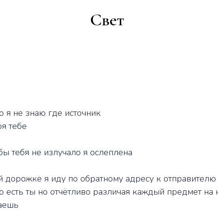
Свет
то я не знаю где источник
ря тебе
 бы тебя не излучало я ослеплена
ей дорожке я иду по обратному адресу к отправителю
о есть ты но отчётливо различая каждый предмет на
аешь