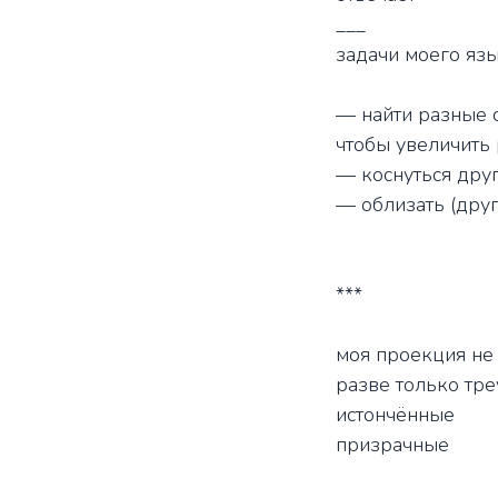
___
задачи моего язы
— найти разные с
чтобы увеличить 
— коснуться дру
— облизать (друг
***
моя проекция не
разве только тр
истончённые
призрачные