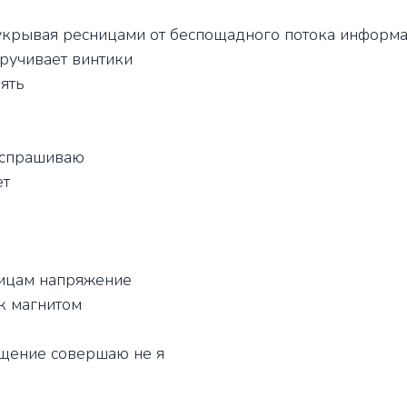
укрывая ресницами от беспощадного потока информ
ручивает винтики
ять
 спрашиваю
ет
ицам напряжение
к магнитом
щение совершаю не я