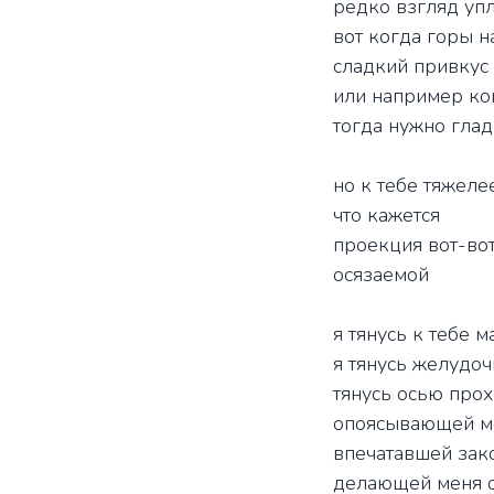
редко взгляд упл
вот когда горы н
сладкий привкус
или например ко
тогда нужно глад
но к тебе тяжеле
что кажется
проекция вот-вот
осязаемой
я тянусь к тебе 
я тянусь желудо
тянусь осью про
опоясывающей м
впечатавшей зак
делающей меня 