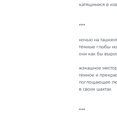
катящимися в из
***
ночью на ташкент
тёмные глыбы но
они как бы выро
жэкашное место
тёмное и прекра
поглощающее л
в своих шахтах
***