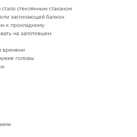
 стало стеклянным стаканом
 тюли застилающей балкон
ом к прохладному
овать на запотевшем
я времени
 чужие головы
бы
шими