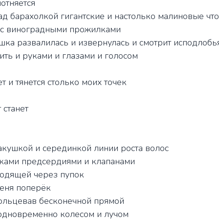
отняется
ад барахолкой гигантские и настолько малиновые что
 с виноградными прожилками
шка развалилась и извернулась и смотрит исподлоб
ить и руками и глазами и голосом
ет и тянется столько моих точек
 станет
макушкой и серединкой линии роста волос
чками предсердиями и клапанами
ходящей через пупок
еня поперёк
ольцевав бесконечной прямой
одновременно колесом и лучом