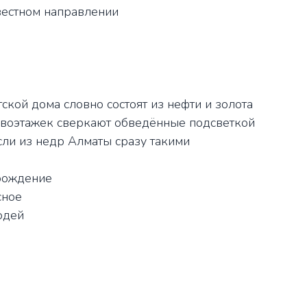
вестном направлении
ской дома словно состоят из нефти и золота
воэтажек сверкают обведённые подсветкой
сли из недр Алматы сразу такими
рождение
сное
юдей