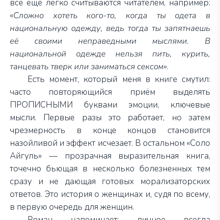
всё ещё легко считываются читателем,
н
апример:
«
Сложно хотеть кого-то, когда ты одета в
национальную одежду, ведь тогда ты запятнаешь
её своими неправедными мыслями. В
национальной одежде нельзя пить, курить,
танцевать тверк или заниматься сексом»
.
Есть момент, который меня в книге смутил:
часто повторяющийся приём
выделять
ПРОПИСНЫМИ буквами
эмоции, ключевые
мысли
. Первые разы это работает,
но
затем
чрезмерность
в конце концов становится
назойливой и эффект исчезает.
В остальном «Соло
Айгуль»
—
прозрачная выразительная книга,
точечно бьющая в несколько болезненных тем
сразу и не дающая готовых морализаторских
ответов. Это история о женщинах и, судя по всему,
в первую очередь для женщин.
Роман напоминает: личное всегда