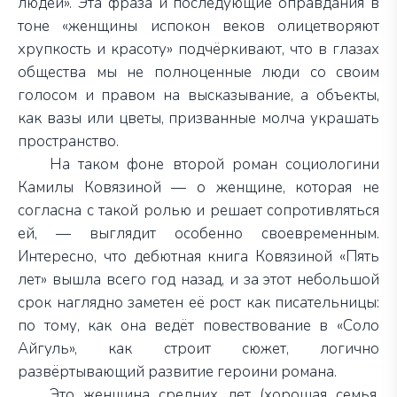
людей». Эта фраза и последующие оправдания в
тоне «женщины испокон веков олицетворяют
хрупкость и красоту» подчёркивают, что в глазах
общества мы не полноценные люди со своим
голосом и правом на высказывание, а объекты,
как вазы или цветы, призванные молча украшать
пространство.
На таком фоне второй роман социологини
Камилы Ковязиной — о женщине, которая не
согласна с такой ролью и решает сопротивляться
ей, — выглядит особенно своевременным.
Интересно, что дебютная книга Ковязиной «Пять
лет» вышла всего год назад, и за этот небольшой
срок наглядно заметен её рост как писательницы:
по тому, как она ведёт повествование в «Соло
Айгуль», как строит сюжет, логично
развёртывающий развитие героини романа.
Это женщина средних лет (хорошая семья,