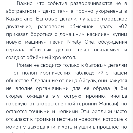
Важно, что события разворачиваются не в
абстрактном «где-то там», а прочно укоренены в
Казахстане. Бытовые детали, лукавое городское
двуязычие, разговоры абысынок, узату, «02
приказал бороться с домашним насилием, купим
новую машину», песни Ninety One, обсуждения
сериала «Грызня» делают текст осязаемым и
создают объёмный хронотоп.
Роман не сводится только к бытовым деталям
—
он полон иронических наблюдений о нашем
обществе. Сделанные от лица Айгуль, они кажутся
не вполне органичными для её образа (я бы
скорее ожидала эту острую иронию, иногда
горькую, от второстепенной героини Жансаи), но
остаются точными и цепкими. Эти реплики часто
отсылают к громким местным новостям, которые к
моменту выхода книги хоть и ушли в прошлое, но