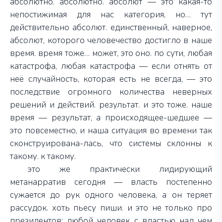
абсолютно. абсолютно. абсолют — это какая-то
непостижимая для нас категория, но… тут
действительно абсолют. единственный, наверное,
абсолют, которого человечество достигло в наше
время. время тоже… может, это оно. по сути, любая
катастрофа, любая катастрофа — если отнять от
неё случайность, которая есть не всегда, — это
последствие огромного количества неверных
решений и действий. результат. и это тоже. наше
время — результат, а происходящее-шедшее —
это повсеместно, и наша ситуация во времени так
сконструирована-лась, что системы склонны к
такому. к такому.
это же практически лидирующий
метанарратив сегодня — власть постепенно
сужается до рук одного человека, а он теряет
рассудок. хоть пьесу пиши. и это не только про
президентов: любой человек с властью над чем