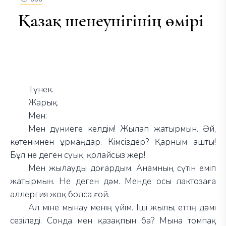
Қазақ шенеунігінің өмірі
Түнек.
Жарық.
Мен:
Мен дүниеге келдім! Жылап жатырмын. Әй,
көтенімнен ұрмаңдар. Кімсіздер? Қарным ашты!
Бұл не деген суық, қолайсыз жер!
Мен жылауды доғардым. Анамның сүтін еміп
жатырмын. Не деген дәм. Менде осы лактозаға
аллергия жоқ болса ғой.
Ал міне мынау менің үйім. Іші жылы, еттің дәмі
сезіледі. Сонда мен қазақпын ба? Мына томпақ