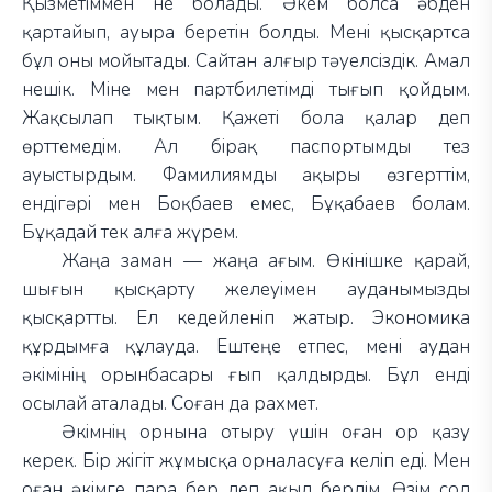
Қызметіммен не болады. Әкем болса әбден
қартайып, ауыра беретін болды. Мені қысқартса
бұл оны мойытады. Сайтан алғыр тәуелсіздік. Амал
нешік. Міне мен партбилетімді тығып қойдым.
Жақсылап тықтым. Қажеті бола қалар деп
өрттемедім. Ал бірақ паспортымды тез
ауыстырдым. Фамилиямды ақыры өзгерттім,
ендігәрі мен Боқбаев емес, Бұқабаев болам.
Бұқадай тек алға жүрем.
Жаңа заман — жаңа ағым. Өкінішке қарай,
шығын қысқарту желеуімен ауданымызды
қысқартты. Ел кедейленіп жатыр. Экономика
құрдымға құлауда. Ештеңе етпес, мені аудан
әкімінің орынбасары ғып қалдырды. Бұл енді
осылай аталады. Соған да рахмет.
Әкімнің орнына отыру үшін оған ор қазу
керек. Бір жігіт жұмысқа орналасуға келіп еді. Мен
оған әкімге пара бер деп ақыл бердім. Өзім сол