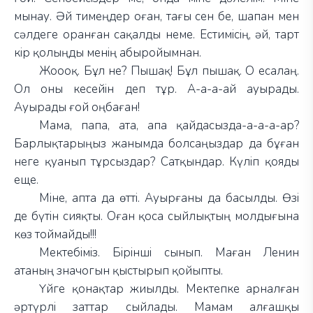
мынау. Әй тимеңдер оған, тағы сен бе, шапан мен
сәлдеге оранған сақалды неме. Естимісің, әй, тарт
кір қолыңды менің абыройымнан.
Жоооқ. Бұл не? Пышақ! Бұл пышақ. О есалаң.
Ол оны кесейін деп тұр. А-а-а-ай ауырады.
Ауырады ғой оңбаған!
Мама, папа, ата, апа қайдасызда-а-а-а-ар?
Барлықтарыңыз жанымда болсаңыздар да бұған
неге қуанып тұрсыздар? Сатқындар. Күліп қояды
еще.
Міне, апта да өтті. Ауырғаны да басылды. Өзі
де бүтін сияқты. Оған қоса сыйлықтың молдығына
көз тоймайды!!!
Мектебіміз. Бірінші сынып. Маған Ленин
атаның значогын қыстырып қойыпты.
Үйге қонақтар жиылды. Мектепке арналған
әртүрлі заттар сыйлады. Мамам алғашқы