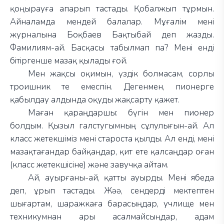
қоңырауға апарып тастады. Қобалжып тұрмын.
Айналамда мендей балалар. Мұғалім мені
журналына Боқбаев Бақтыбай деп жазды.
Фамилиям-ай. Басқасы табылмап па? Мені енді
бітіргенше мазақ қылады ғой.
Мен жақсы оқимын, үздік болмасам, сорлы
троишник те емеспін. Дегенмен, пионерге
қабылдау алдында оқуды жақсарту қажет.
Маған қараңдаршы: бүгін мен пионер
болдым. Қызыл галстугымның сұлулығын-ай. Ал
класс жетекшіміз мені староста қылды. Ал енді, мені
мазақтағандар байқаңдар, қит ете қалсаңдар оған
(класс жетекшісіне) және завучқа айтам.
Ай, ауырғаны-ай, қатты ауырды. Мені ябеда
деп, ұрып тастады. Жәә, сендерді мектептен
шығартам, шаражкаға барасыңдар, учлище мен
техникумнан ары асалмайсыңдар, адам