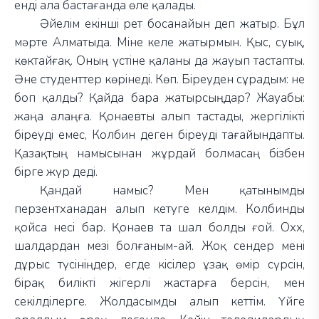
енді ала бастағанда өле қалады.
Әйелім екінші рет босанайын деп жатыр. Бұл
мәрте Алматыда. Міне келе жатырмын. Қыс, суық,
көктайғақ. Оның үстіне қаланы да жауып тастапты.
Әне студенттер көрінеді. Көп. Біреуден сұрадым: не
боп қалды? Қайда бара жатырсыңдар? Жауабы:
жаңа алаңға. Қонаевты алып тастады, жергілікті
біреуді емес, Колбин деген біреуді тағайындапты.
Қазақтың намысынан жұрдай болмасаң бізбен
бірге жүр деді.
Қандай намыс? Мен қатынымды
перзентханадан алып кетуге келдім. Колбинды
қойса несі бар. Қонаев та шал болды ғой. Охх,
шалдардан мезі болғаным-ай. Жоқ сендер мені
дұрыс түсініңдер, егде кісілер ұзақ өмір сүрсін,
бірақ билікті жігерлі жастарға берсін, мен
секілділерге. Жолдасымды алып кеттім. Үйге