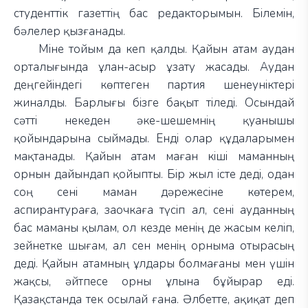
студенттік газеттің бас редакторымын. Білемін,
бәлелер қызғанады.
Міне тойым да кеп қалды. Қайын атам аудан
орталығында ұлан-асыр ұзату жасады. Аудан
деңгейіндегі көптеген партия шенеуніктері
жиналды. Барлығы бізге бақыт тіледі. Осындай
сәтті некеден әке-шешемнің қуанышы
қойындарына сыймады. Енді олар құдаларымен
мақтанады. Қайын атам маған кіші маманның
орнын дайындап қойыпты. Бір жыл істе деді, одан
соң сені маман дәрежесіне көтерем,
аспирантураға, заочкаға түсіп ал, сені ауданның
бас маманы қылам, ол кезде менің де жасым келіп,
зейнетке шығам, ал сен менің орныма отырасың
деді. Қайын атамның ұлдары болмағаны мен үшін
жақсы, әйтпесе орны ұлына бұйырар еді.
Қазақстанда тек осылай ғана. Әлбетте, ақиқат деп