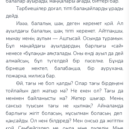
балалар ауырады, маңқалары ағады, биттері бар.
Тәрбиешілер доғал, тіпті балақайларды ұрады
дейді.
Иәәә, балалық шақ деген керемет қой. Ал
ауылдағы балалық шақ тіпті керемет. Айтпақшы,
мынау менің аулым — Аштысай. Осында тұрамын.
Бұл маңайдағы ауылдардың барлығы «сай»
немесе «бұлаққа» аяқталады. Оны енді ауыл да дей
алмайсың, бұл түгелдей бір пәселке. Бұнда
бірнеше мектеп, балабақша, бір аурухана,
пожарка, милиса бар.
Өй, тағы не боп қалды? Олар тағы бірдеңені
тойлайын деп жатыр ма? Не екен ол? Тағы да
менімен байланысты ма? Жетер шығар. Менің
сансыз туысым тағы не қылмақ? Айналамда
барлығы жігіт боласың, мұсылман боласың деп
қақсайды. Ол нені білдіреді? Мен онсыз да жігітпін
ғой. Сенбейсіздер ме, онда міне дәлелім. Міне