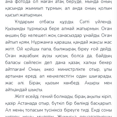
ана фотода ол маған атақ беруде, мында оның
қасында жымиып тұрмын, ал анда оның қолын
қысып жатырмын.
Ұлдарым отбасы құрды. Сәтті үйленді.
Қызымды тұрмысқа бере алмай жатырмын. Оған
өңшең бір келешегі жоқ санасыздар ұнайды. Оған
айтып қоям, Нұржанға қарашы, қандай жақсы жас
жігіт. Ой қойшы папа, былжырақ біреу ғой дейді.
Оған жауабым: аузы қисық болса да, байдың
баласы сөйлесін деп дана қазақ халқы бекер
айтпаған! Оның әкесі министрлікте отыр, ұлы
артынан ереді, ал кеңкелестігін одан шығарады,
жас әлі. Бірақ қызым көнбеді. Ақыры мен
айтқандай шықты.
Жігіт есейді, гений болмады, бірақ ақылы кіріп,
қазір Астанада отыр, бүткіл бір бөлімді басқарып.
Ал менің топасым түсініксіз біреуге тиді. Енді соны
көтеру менің міндетім. Жұмысқа орналастыршы