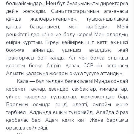
болмайсыңдар... Мен бұл бұзақылықты директорға
дейін жеткіздім. Сыныптастарымның ата-анасы
қанша жалбарынғанымен, туысқаншылыққа
қанша басқанымен, мен көнбедім. Мені
ренжітетіндер өзіне ие болу керек! Мен олардың
өмірін құрттым. Біреуі кейінірек ішіп кетті, екіншісі
бомжға айналды, үшіншісі ауылдың жай
тракторисы боп қалды. Ал мен болса оныншы
классты беске бітіріп, Қазақ ССР-нің астанасы
Алматы қаласына жоғары оқуға түсуге аттандым.
Қала — бұл мүлдем бөлек әлем! Мұнда сондай
керемет, таулар, өзендер, саябақтар, ғимараттар,
үйлер, көшелер, гүлзарлар, желекжолдар бар.
Барлығы осында сәнді, әдепті, сыпайы және
тәрбиелі. Алдыңда ешкім түкірмейді. Алайда біраз
қарбалас бар. Адам, көлік көп. Және барлығы
орысша сөйлейді.