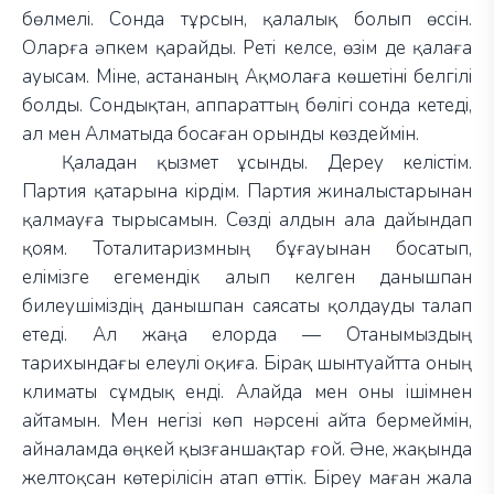
бөлмелі. Сонда тұрсын, қалалық болып өссін.
Оларға әпкем қарайды. Реті келсе, өзім де қалаға
ауысам. Міне, астананың Ақмолаға көшетіні белгілі
болды. Сондықтан, аппараттың бөлігі сонда кетеді,
ал мен Алматыда босаған орынды көздеймін.
Қаладан қызмет ұсынды. Дереу келістім.
Партия қатарына кірдім. Партия жиналыстарынан
қалмауға тырысамын. Сөзді алдын ала дайындап
қоям. Тоталитаризмның бұғауынан босатып,
елімізге егемендік алып келген данышпан
билеушіміздің данышпан саясаты қолдауды талап
етеді. Ал жаңа елорда — Отанымыздың
тарихындағы елеулі оқиға. Бірақ шынтуайтта оның
климаты сұмдық енді. Алайда мен оны ішімнен
айтамын. Мен негізі көп нәрсені айта бермеймін,
айналамда өңкей қызғаншақтар ғой. Әне, жақында
желтоқсан көтерілісін атап өттік. Біреу маған жала