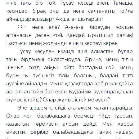
міне тағы бір той. Тұсау кеседі екен. Тамаша,
кесіңдер, бірақ оны да неге салтанатты тойға
айналдырасыздар? Ақша, ет шығарып?
Жіп неге ала? А-а-а-а, біреудің жолын
аттамасын дегені ғой. Қандай ырымшыл халық!
Бастысы менің жолымды ешкім кеспеуі керек.
Тұсау кесуден көзімді аша алмастан, бұлар
тағы бірдеңені ойластыруда. Әрине, менің тілім
шығып, сөзді айқын айта бастадым ғой, менің
бұрынғы түсініксіз тілім баланың балдай тәтті
әуезіне айналды. Мына қазақтарда әрбір жағдайға
арналған тойы бар екен. Құдайым-ау, сонда қашан
жұмыс істейді? Олар жұмыс істей ме әуелі?
Әке-шешем істейді, ата-әжем маған қарайды.
Олар мені балабақшаға бермеді. Үйде тұрсын,
қазақтың тәрбиесін алсын дейді. Мен қарсы
емеспін. Бәрібір балабақшадағы тамақ нашар,