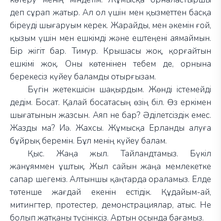
деп сұрап жатыр. Ал ол үшін мен қызметтен басқа
біреуді шығаруым керек. Жарайды, мен әкемін ғой,
қызым үшін мен ешкімді және ештеңені аямаймын.
Бір жігіт бар. Тимур. Крышасы жоқ, қорғайтын
ешкімі жоқ. Оны көтенінен тебем де, орнына
берекесіз күйеу баламды отырғызам.
Бүгін жетекшісін шақырдым. Жөнді істемейді
дедім. Босат. Қалай босатасың өзің біл. Өз еркімен
шығатынын жазсын. Аяп не бар? Әділетсіздік емес.
Жазды ма? Иә. Жахсы. Жұмысқа Ерланды алуға
бұйрық беремін. Бұл менің күйеу балам.
Қыс. Жаңа жыл. Тайландтамыз. Бүкіл
жанұяммен ұштық. Жыл сайын жаңа мемлекетке
сапар шегеміз. Алтыншы қаңтарда ораламыз. Елде
төтенше жағдай екенін естідік. Құдайым-ай,
митингтер, протестер, демонстрациялар, атыс. Не
болып жатқаны түсініксіз. Артын осында бағамыз.