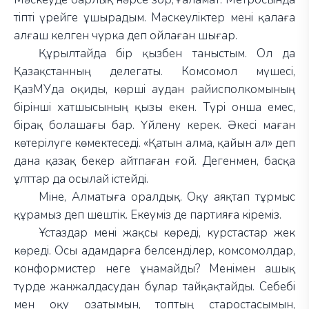
тіпті үрейге ұшырадым. Мәскеуліктер мені қалаға
алғаш келген чурка деп ойлаған шығар.
Құрылтайда бір қызбен таныстым. Ол да
Қазақстанның делегаты. Комсомол мүшесі,
ҚазМУда оқиды, көрші аудан райисполкомының
бірінші хатшысының қызы екен. Түрі онша емес,
бірақ болашағы бар. Үйлену керек. Әкесі маған
көтерілуге көмектеседі. «Қатын алма, қайын ал» деп
дана қазақ бекер айтпаған ғой. Дегенмен, басқа
ұлттар да осылай істейді.
Міне, Алматыға оралдық. Оқу аяқтап тұрмыс
құрамыз деп шештік. Екеуміз де партияға кіреміз.
Ұстаздар мені жақсы көреді, курстастар жек
көреді. Осы адамдарға белсенділер, комсомолдар,
конформистер неге ұнамайды? Менімен ашық
түрде жанжалдасудан бұлар тайқақтайды. Себебі
мен оқу озатымын, топтың старостасымын,