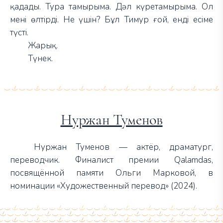
қадады. Тура тамырыма. Дәл күретамырыма. Ол
мені өлтірді. Не үшін? Бұл Тимур ғой, енді есіме
түсті.
Жарық.
Түнек.
Нуржан Туменов
Нуржан Туменов — актёр, драматург,
переводчик. Финалист премии Qalamdas,
посвящённой памяти Ольги Марковой, в
номинации «Художественный перевод» (2024).