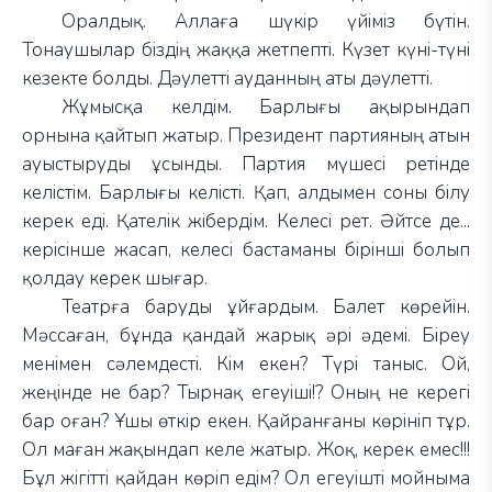
Оралдық. Аллаға шүкір үйіміз бүтін.
Тонаушылар біздің жаққа жетпепті. Күзет күні-түні
кезекте болды. Дәулетті ауданның аты дәулетті.
Жұмысқа келдім. Барлығы ақырындап
орнына қайтып жатыр. Президент партияның атын
ауыстыруды ұсынды. Партия мүшесі ретінде
келістім. Барлығы келісті. Қап, алдымен соны білу
керек еді. Қателік жібердім. Келесі рет. Әйтсе де...
керісінше жасап, келесі бастаманы бірінші болып
қолдау керек шығар.
Театрға баруды ұйғардым. Балет көрейін.
Мәссаған, бұнда қандай жарық әрі әдемі. Біреу
менімен сәлемдесті. Кім екен? Түрі таныс. Ой,
жеңінде не бар? Тырнақ егеуіші!? Оның не керегі
бар оған? Ұшы өткір екен. Қайранғаны көрініп тұр.
Ол маған жақындап келе жатыр. Жоқ, керек емес!!!
Бұл жігітті қайдан көріп едім? Ол егеуішті мойныма