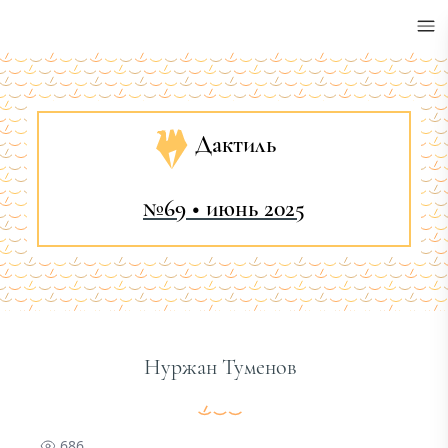
•
Дактиль
№69 • июнь 2025
Нуржан Туменов
686