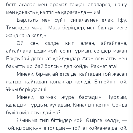
бетті ағалар мен орамал таққан апаларға, шашу
мен қонақтың көптігіне қарағанда — иә!
Барлығы мені сүйіп, сипалаумен әлек. Тфү.
Тимеңдер маған. Маза беріңдер, мен бұл дүниеге
жаңа ғана келдім!
Әй, сен, сәлде киіп алған, айғайлама,
айғайлама дедім ғой, естіп тұрмын, сендер маған
Бақтыбай деген ат қойдыңдар. Атам осы атты мен
бақытты әрі бай болсын деп қойды. Рахмет ата!
Мінеки, бір-ақ ай өтсе де, қайтадан той жасап
жатыр, қайтадан қонақтар келеді. Бітпейтін той.
Ұйқы беріңдерші.
Мінеки, өзім-ақ жүре бастадым. Тұрдым,
құладым, тұрдым, құладым. Қиналып кеттім. Сонда
бүкіл өмір осындай ма?
Жыныма тиіп біттіңдер ғой! Өмірге келдің —
той, қырық күнге толдың — той, ат қойғанға да той,