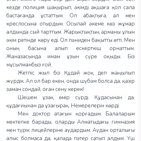
кезде полиция шақырып, әкімді ақшаға қол сала
бастағанда ұстаттым. Ол абақтыға, ал мен
креслосына отырдым. Осылай әкеме көз жұмар
алдында сый тарттым. Жарықтықтың арманы ұлын
әкім ретінде көру еді. Ол пәниден бақытты өтті. Мен
оның басына алып ескерткіш орнаттым.
Жаназасында имам ұзын сүре оқыды. Біз
мұсылманбыз ғой.
Жетпіс жыл біз Құдай жоқ деп жаңылып
жүрдік. Ал ол бар екен, онда шүбәм болса да, қазір
заман сондай, оған сену керек!
Шешем ұзақ өмір сүрді. Құдасынан да,
құдағиынан да ұзағырақ. Немерелерін көрді.
Мен доктор атағын қорғадым. Балаларым
мектепке барады, оларды Алматыдағы гимназия
мен түрік лицейлеріне аудардым. Аудан орталығы
алыс болмаса да, қалада пәтер сатып алдым. Үш