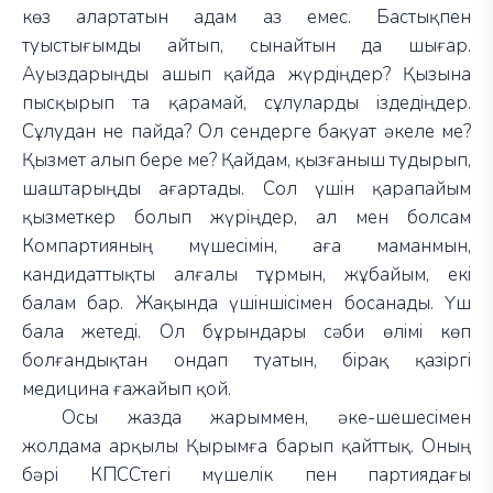
көз алартатын адам аз емес. Бастықпен
туыстығымды айтып, сынайтын да шығар.
Ауыздарыңды ашып қайда жүрдіңдер? Қызына
пысқырып та қарамай, сұлуларды іздедіңдер.
Сұлудан не пайда? Ол сендерге бақуат әкеле ме?
Қызмет алып бере ме? Қайдам, қызғаныш тудырып,
шаштарыңды ағартады. Сол үшін қарапайым
қызметкер болып жүріңдер, ал мен болсам
Компартияның мүшесімін, аға маманмын,
кандидаттықты алғалы тұрмын, жұбайым, екі
балам бар. Жақында үшіншісімен босанады. Үш
бала жетеді. Ол бұрындары сәби өлімі көп
болғандықтан ондап туатын, бірақ қазіргі
медицина ғажайып қой.
Осы жазда жарыммен, әке-шешесімен
жолдама арқылы Қырымға барып қайттық. Оның
бәрі КПССтегі мүшелік пен партиядағы