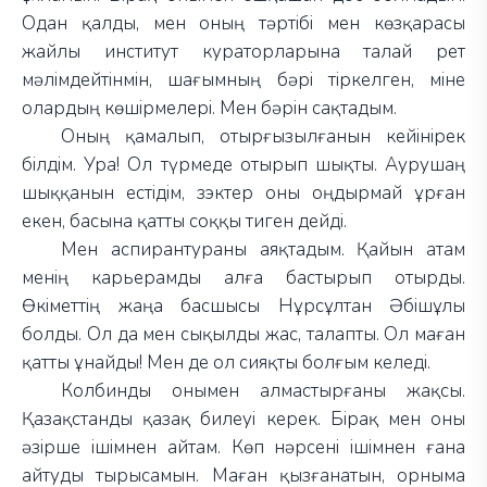
Одан қалды, мен оның тәртібі мен көзқарасы
жайлы институт кураторларына талай рет
мәлімдейтінмін, шағымның бәрі тіркелген, міне
олардың көшірмелері. Мен бәрін сақтадым.
Оның қамалып, отырғызылғанын кейінірек
білдім. Ура! Ол түрмеде отырып шықты. Аурушаң
шыққанын естідім, зэктер оны оңдырмай ұрған
екен, басына қатты соққы тиген дейді.
Мен аспирантураны аяқтадым. Қайын атам
менің карьерамды алға бастырып отырды.
Өкіметтің жаңа басшысы Нұрсұлтан Әбішұлы
болды. Ол да мен сықылды жас, талапты. Ол маған
қатты ұнайды! Мен де ол сияқты болғым келеді.
Колбинды онымен алмастырғаны жақсы.
Қазақстанды қазақ билеуі керек. Бірақ мен оны
әзірше ішімнен айтам. Көп нәрсені ішімнен ғана
айтуды тырысамын. Маған қызғанатын, орныма