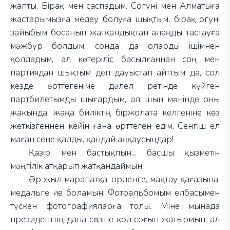
жапты. Бірақ мен саспадым. Согүні мен Алматыға
жастарымызға медеу болуға шықтым, бірақ огүні
зайыбым босанып жатқандықтан алаңды тастауға
мәжбүр болдым, сонда да оларды ішімнен
қолдадым, ал көтеріліс басылғаннан соң мен
партиядан шықтым деп дауыстап айттым да, сол
кезде өрттегеніме дәлел ретінде күйген
партбилетымды шығардым, ал шын мәнінде оны
жақында, жаңа биліктің біржолата келгеніне көз
жеткізгеннен кейін ғана өрттеген едім. Сенгіш ел
маған сене қалды, қандай аңқаусыңдар!
Қазір мен бастықпын... басшы қызметін
мәңгілік атқарып жатқандаймын.
Әр жыл марапатқа, орденге, мақтау қағазына,
медальге ие боламын. Фотоальбомым елбасымен
түскен фотографияларға толы. Міне мынада
президенттің дана сөзіне қол соғып жатырмын, ал