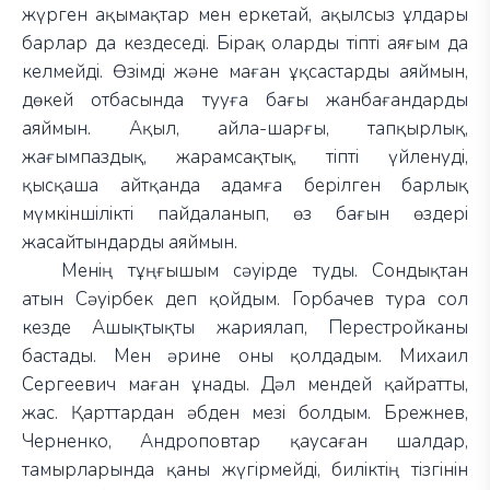
жүрген ақымақтар мен еркетай, ақылсыз ұлдары
барлар да кездеседі. Бірақ оларды тіпті аяғым да
келмейді. Өзімді және маған ұқсастарды аяймын,
дөкей отбасында тууға бағы жанбағандарды
аяймын. Ақыл, айла-шарғы, тапқырлық,
жағымпаздық, жарамсақтық, тіпті үйленуді,
қысқаша айтқанда адамға берілген барлық
мүмкіншілікті пайдаланып, өз бағын өздері
жасайтындарды аяймын.
Менің тұңғышым сәуірде туды. Сондықтан
атын Сәуірбек деп қойдым. Горбачев тура сол
кезде Ашықтықты жариялап, Перестройканы
бастады. Мен әрине оны қолдадым. Михаил
Сергеевич маған ұнады. Дәл мендей қайратты,
жас. Қарттардан әбден мезі болдым. Брежнев,
Черненко, Андроповтар қаусаған шалдар,
тамырларында қаны жүгірмейді, биліктің тізгінін