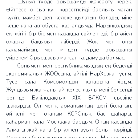
Шұғыл түрде орысшамды жақсарту керек.
Әйтпесе, онсыз күн көрсетпейді, барлығы маған
күліп, мәмбет деп келеке қылатын болады, міне
кеше ғана автобуста, көз алдымда Нарынқолдың
екі жігіті бір бірімен қазақша сөйлеп еді, бір әйел
оларға бақырып жіберді. Жоқ мен оны
қаламаймын, мен міндетті түрде орысшаны
үйренем! Орысшасыз мансап та, даму да болмас.
Сонымен, мен республикамыздың ең беделді
экономикалық ЖООсына, әйгілі НарХозға түстім.
Түсе сала Комсомолдың қатарына кірдім.
Жұлдызым жанғаны-ай, келесі жылы мені белсенді
ретінде Бүкілодақтық XIX ВЛКСМ съезіне
шақырды. Ол менің арманымның шегі болатын,
өйткені мен отаным КСРОның бас шаһары,
қаһарман қала Москваға бардым. Оның қасында
Алматы жай ғана бір үлкен ауыл болып көрінді.
Мәскеуде барлық нәрсе зор, ғаламат. Метросында