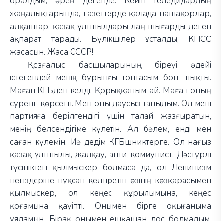
оралдым, әрең дегенде. Кейін теледидардың
жаңалықтарында, газеттерде қалада нашақорлар,
алқаштар, қазақ ұлтшылдары лаң шығарды деген
ақпарат тарады. Бүлікшілер ұсталды, КПСС
жасасын. Жаса СССР!
Қозғалыс басшыларының біреуі әдейі
істегендей менің бұрынғы топтасым боп шықты.
Маған КГБден келді. Қорыққаным-ай. Маған оның
суретін көрсетті. Мен оны даусыз таныдым. Ол мені
партияға берілгендігі үшін талай жазғыратын,
менің белсендігіме күлетін. Ал бәлем, енді мен
саған күлемін. Иә дедім КГБшниктерге. Ол нағыз
қазақ ұлтшылы, жалқау, анти-коммунист. Дәстүрлі
түсініктегі қылмыскер болмаса да, ол Ленинизм
негіздеріне нұқсан келтіретін өзінің көзқарасымен
қылмыскер, ол кеңес құрылымына, кеңес
қоғамына қауіпті. Онымен бірге оқығаныма
ұяламын. Бірақ онымен ешқашан дос болмадым.