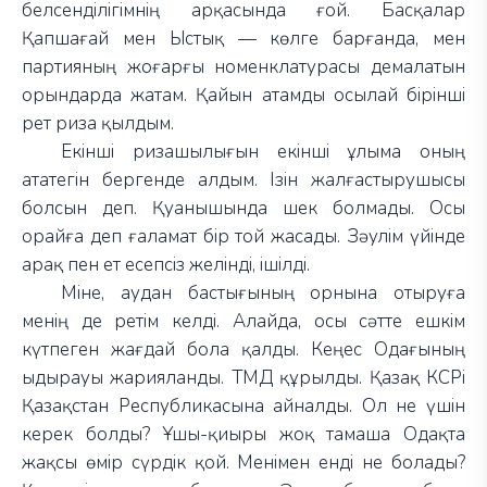
белсенділігімнің арқасында ғой. Басқалар
Қапшағай мен Ыстық — көлге барғанда, мен
партияның жоғарғы номенклатурасы демалатын
орындарда жатам. Қайын атамды осылай бірінші
рет риза қылдым.
Екінші ризашылығын екінші ұлыма оның
ататегін бергенде алдым. Ізін жалғастырушысы
болсын деп. Қуанышында шек болмады. Осы
орайға деп ғаламат бір той жасады. Зәулім үйінде
арақ пен ет есепсіз желінді, ішілді.
Міне, аудан бастығының орнына отыруға
менің де ретім келді. Алайда, осы сәтте ешкім
күтпеген жағдай бола қалды. Кеңес Одағының
ыдырауы жарияланды. ТМД құрылды. Қазақ КСРі
Қазақстан Республикасына айналды. Ол не үшін
керек болды? Ұшы-қиыры жоқ тамаша Одақта
жақсы өмір сүрдік қой. Менімен енді не болады?