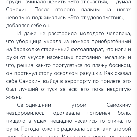
груди начинало щемить. «Это от счастья», — думал
Самохин. После второго пальцы на ногах
невольно поджимались. «Это от удовольствия», —
добавлял себе он.
И даже не расстроило молодого человека,
что уборщица украла из номера приобретённый
на барахолке старенький фотоаппарат, что ноги и
руки от укусов насекомых постоянно чесались и
что, решив как-то прогуляться по пляжу босиком,
он проткнул стопу осколком ракушки. Как сказал
себе Самохин, выйдя в аэропорту по прилёте, это
был лучший отпуск за всю его пока недолгую
жизнь.
Сегодняшним утром Самохину
нездоровилось: одолевала головная боль,
пищало в ушах, нещадно чесались то спина, то
руки. Погода тоже не радовала: за окнами второй
день бушевал ветер. Из-за этого вчера вечером