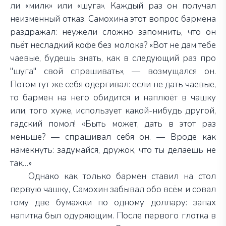
ли «милк» или «шуга». Каждый раз он получал
неизменный отказ. Самохина этот вопрос бармена
раздражал: неужели сложно запомнить, что он
пьёт несладкий кофе без молока? «Вот не дам тебе
чаевые, будешь знать, как в следующий раз про
"шуга" свой спрашивать», — возмущался он.
Потом тут же себя одёргивал: если не дать чаевые,
то бармен на него обидится и наплюёт в чашку
или, того хуже, использует какой-нибудь другой,
гадский помол! «Быть может, дать в этот раз
меньше? — спрашивал себя он. — Вроде как
намекнуть: задумайся, дружок, что ты делаешь не
так…»
Однако как только бармен ставил на стол
первую чашку, Самохин забывал обо всём и совал
тому две бумажки по одному доллару: запах
напитка был одуряющим. После первого глотка в