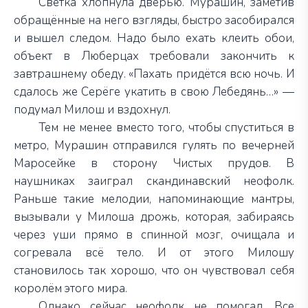
Светка хлопнула дверью. Мурашин, заметив
обращённые на него взгляды, быстро засобирался
и вышел следом. Надо было ехать клеить обои,
объект в Люберцах требовали закончить к
завтрашнему обеду. «Пахать придётся всю ночь. И
сдалось же Серёге укатить в свою Лебедянь…» —
подумал Милош и вздохнул.
Тем не менее вместо того, чтобы спуститься в
метро, Мурашин отправился гулять по вечерней
Маросейке в сторону Чистых прудов. В
наушниках заиграл скандинавский неофолк.
Раньше такие мелодии, напоминающие мантры,
вызывали у Милоша дрожь, которая, забираясь
через уши прямо в спинной мозг, очищала и
согревала всё тело. И от этого Милошу
становилось так хорошо, что он чувствовал себя
королём этого мира.
Однако сейчас неофолк не помогал. Все