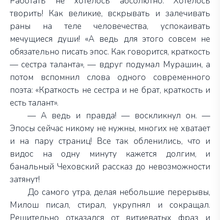
Работать не хотелось абсолютно. Хотелось
творить! Как великие, вскрывать и залечивать
раны на теле человечества, успокаивать
мечущиеся души! «А ведь для этого совсем не
обязательно писать эпос. Как говорится, краткость
— сестра таланта», — вдруг подумал Мурашин, а
потом вспомнил слова одного современного
поэта: «Краткость не сестра и не брат, краткость и
есть талант».
— А ведь и правда! — воскликнул он. —
Эпосы сейчас никому не нужны, многих не хватает
и на пару страниц! Все так обленились, что и
видос на одну минуту кажется долгим, и
банальный Чеховский рассказ до невозможности
затянут!
До самого утра, делая небольшие перерывы,
Милош писал, стирал, укрупнял и сокращал.
Решительно отказался от витиеватых фраз и