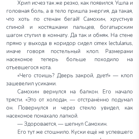
Хрип исчез так же резко, как появился. Ушла и
головная боль, а в тело пришла энергия, да такая,
что хоть по стенам бегай! Самохин, хрустнув
спиной и костяшками пальцев, богатырским
шагом ступил в комнату. Да так и обмяк. На стене
прямо у выхода в коридор сидел сimex lectularius,
иначе говоря постельный клоп. Размерами
насекомое теперь больше походило на
отъевшегося кота.
«Чего стоишь? Дверь закрой, дует!» — клоп
зашевелил усиками.
Самохин вернулся на балкон. Его начало
трясти. «Это от холода», — отстранённо подумал
он. Повернулся и через стекло увидел, как
насекомое помахало лапкой.
— Здоровается, — шепнул Самохин.
Его тут же стошнило. Куски ещё не успевшего