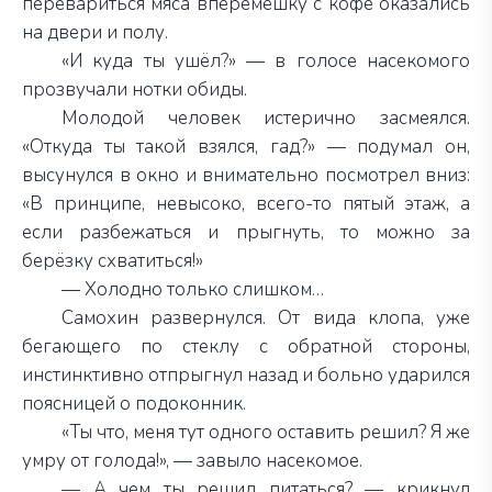
перевариться мяса вперемешку с кофе оказались
на двери и полу.
«И куда ты ушёл?» — в голосе насекомого
прозвучали нотки обиды.
Молодой человек истерично засмеялся.
«Откуда ты такой взялся, гад?» — подумал он,
высунулся в окно и внимательно посмотрел вниз:
«В принципе, невысоко, всего-то пятый этаж, а
если разбежаться и прыгнуть, то можно за
берёзку схватиться!»
— Холодно только слишком…
Самохин развернулся. От вида клопа, уже
бегающего по стеклу с обратной стороны,
инстинктивно отпрыгнул назад и больно ударился
поясницей о подоконник.
«Ты что, меня тут одного оставить решил? Я же
умру от голода!», — завыло насекомое.
— А чем ты решил питаться? — крикнул