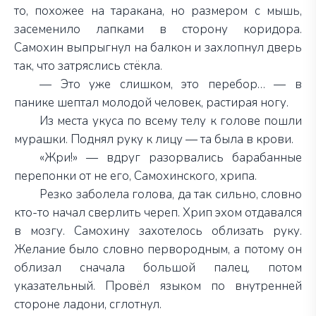
то, похожее на таракана, но размером с мышь,
засеменило лапками в сторону коридора.
Самохин выпрыгнул на балкон и захлопнул дверь
так, что затряслись стёкла.
— Это уже слишком, это перебор… — в
панике шептал молодой человек, растирая ногу.
Из места укуса по всему телу к голове пошли
мурашки. Поднял руку к лицу — та была в крови.
«Жри!» — вдруг разорвались барабанные
перепонки от не его, Самохинского, хрипа.
Резко заболела голова, да так сильно, словно
кто-то начал сверлить череп. Хрип эхом отдавался
в мозгу. Самохину захотелось облизать руку.
Желание было словно первородным, а потому он
облизал сначала большой палец, потом
указательный. Провёл языком по внутренней
стороне ладони, сглотнул.