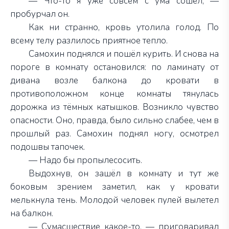
— Что-то я уже совсем с ума сошёл, —
пробурчал он.
Как ни странно, кровь утолила голод. По
всему телу разлилось приятное тепло.
Самохин поднялся и пошёл курить. И снова на
пороге в комнату остановился: по ламинату от
дивана возле балкона до кровати в
противоположном конце комнаты тянулась
дорожка из тёмных катышков. Возникло чувство
опасности. Оно, правда, было сильно слабее, чем в
прошлый раз. Самохин поднял ногу, осмотрел
подошвы тапочек.
— Надо бы пропылесосить.
Выдохнув, он зашёл в комнату и тут же
боковым зрением заметил, как у кровати
мелькнула тень. Молодой человек пулей вылетел
на балкон.
— Сумасшествие какое-то, — приговаривал