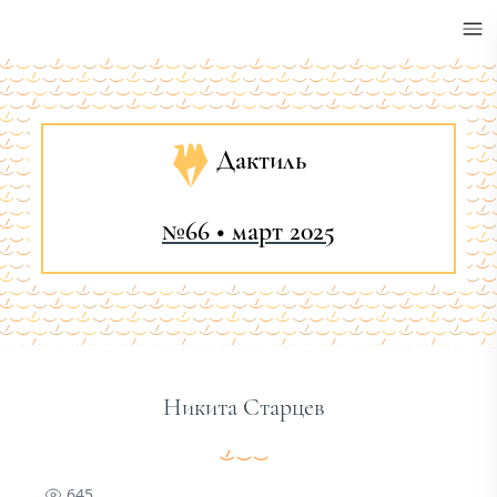
•
Дактиль
№66 • март 2025
Никита Старцев
645