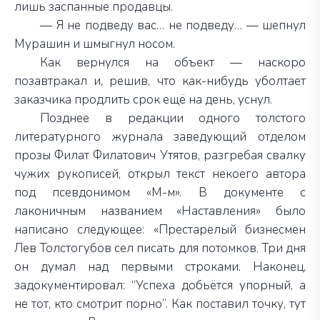
лишь заспанные продавцы.
— Я не подведу вас… не подведу… — шепнул
Мурашин и шмыгнул носом.
Как вернулся на объект — наскоро
позавтракал и, решив, что как-нибудь уболтает
заказчика продлить срок ещё на день, уснул.
Позднее в редакции одного толстого
литературного журнала заведующий отделом
прозы Филат Филатович Утятов, разгребая свалку
чужих рукописей, открыл текст некоего автора
под псевдонимом «М-м». В документе с
лаконичным названием «Наставления» было
написано следующее: «Престарелый бизнесмен
Лев Толстогубов сел писать для потомков. Три дня
он думал над первыми строками. Наконец,
задокументировал: “Успеха добьётся упорный, а
не тот, кто смотрит порно”. Как поставил точку, тут