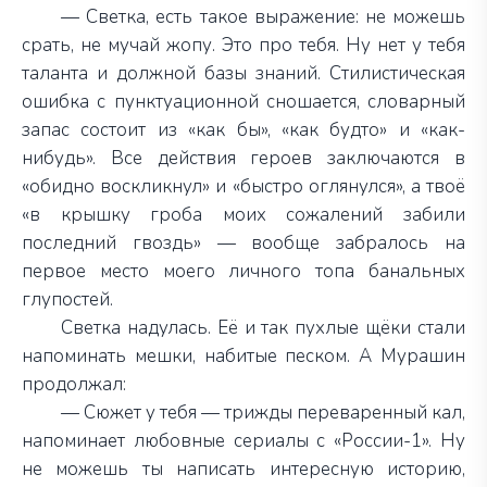
— Светка, есть такое выражение: не можешь
срать, не мучай жопу. Это про тебя. Ну нет у тебя
таланта и должной базы знаний. Стилистическая
ошибка с пунктуационной сношается, словарный
запас состоит из «как бы», «как будто» и «как-
нибудь». Все действия героев заключаются в
«обидно воскликнул» и «быстро оглянулся», а твоё
«в крышку гроба моих сожалений забили
последний гвоздь» — вообще забралось на
первое место моего личного топа банальных
глупостей.
Светка надулась. Её и так пухлые щёки стали
напоминать мешки, набитые песком. А Мурашин
продолжал:
— Сюжет у тебя — трижды переваренный кал,
напоминает любовные сериалы с «России-1». Ну
не можешь ты написать интересную историю,