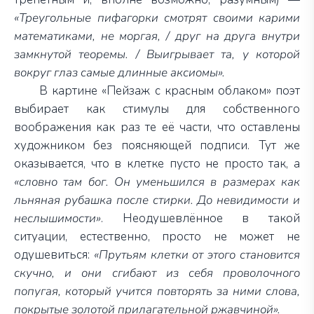
«Треугольные пифагорки смотрят своими карими
математиками, не моргая, / друг на друга внутри
замкнутой теоремы. / Выигрывает та, у которой
вокруг глаз самые длинные аксиомы».
В картине «Пейзаж с красным облаком» поэт
выбирает как стимулы для собственного
воображения как раз те её части, что оставлены
художником без поясняющей подписи. Тут же
оказывается, что в клетке пусто не просто так, а
«словно там бог. Он уменьшился в размерах как
льняная рубашка после стирки. До невидимости и
неслышимости»
. Неодушевлённое в такой
ситуации, естественно, просто не может не
одушевиться:
«Прутьям клетки от этого становится
скучно, и они сгибают из себя проволочного
попугая, который учится повторять за ними слова,
покрытые золотой прилагательной ржавчиной».