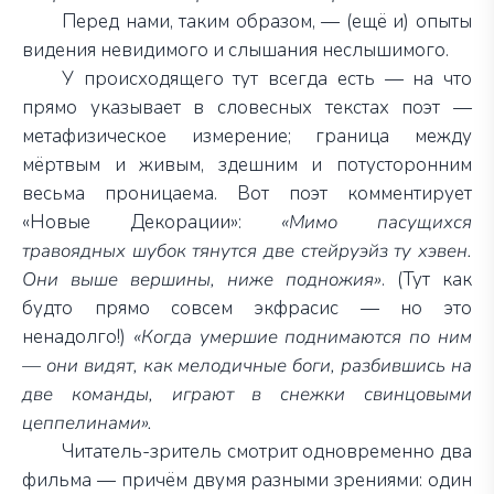
Перед нами, таким образом, — (ещё и) опыты
видения невидимого и слышания неслышимого.
У происходящего тут всегда есть — на что
прямо указывает в словесных текстах поэт —
метафизическое измерение; граница между
мёртвым и живым, здешним и потусторонним
весьма проницаема. Вот поэт комментирует
«Новые Декорации»:
«Мимо пасущихся
травоядных шубок тянутся две стейруэйз ту хэвен.
Они выше вершины, ниже подножия»
. (Тут как
будто прямо совсем экфрасис — но это
ненадолго!)
«Когда умершие поднимаются по ним
— они видят, как мелодичные боги, разбившись на
две команды, играют в снежки свинцовыми
цеппелинами».
Читатель-зритель смотрит одновременно два
фильма — причём двумя разными зрениями: один