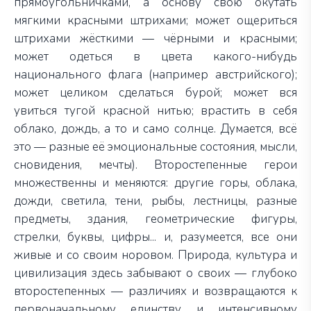
прямоугольничками, а основу свою окутать
мягкими красными штрихами; может ощериться
штрихами жёсткими — чёрными и красными;
может одеться в цвета какого-нибудь
национального флага (например австрийского);
может целиком сделаться бурой; может вся
увиться тугой красной нитью; врастить в себя
облако, дождь, а то и само солнце. Думается, всё
это — разные её эмоциональные состояния, мысли,
сновидения, мечты). Второстепенные герои
множественны и меняются: другие горы, облака,
дожди, светила, тени, рыбы, лестницы, разные
предметы, здания, геометрические фигуры,
стрелки, буквы, цифры... и, разумеется, все они
живые и со своим норовом. Природа, культура и
цивилизация здесь забывают о своих — глубоко
второстепенных — различиях и возвращаются к
первоначальному единству и интенсивному