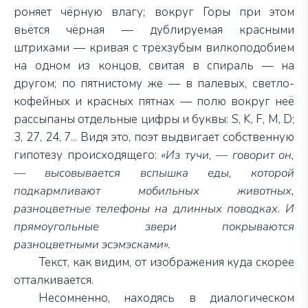
роняет чёрную влагу; вокруг Горы при этом
вьётся чёрная — дублируемая красными
штрихами — кривая с трёхзубым вилкоподобием
на одном из концов, свитая в спираль — на
другом; по пятнистому же — в палевых, светло-
кофейных и красных пятнах — полю вокруг неё
рассыпаны отдельные цифры и буквы:
S
,
K
,
F
,
M
,
D
;
3, 27, 24, 7... Видя это, поэт выдвигает собственную
гипотезу происходящего:
«Из тучи, — говорит он,
— высовывается вспышка еды, которой
подкармливают мобильных животных,
разноцветные телефоны на длинных поводках. И
прямоугольные звери покрываются
разноцветными эсэмэсками».
Текст, как видим, от изображения куда скорее
отталкивается.
Несомненно, находясь в диалогическом