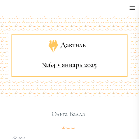
•
Дактиль
№64 • январь 2025
Ольга Балла
651