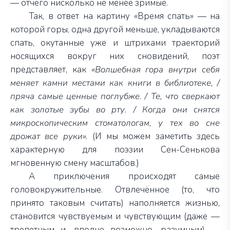
— отчего нисколько не менее зримые.
Так, в ответ на картину «Время спать» — на
которой горы, одна другой меньше, укладываются
спать, окутанные уже и штрихами траекторий
носящихся вокруг них сновидений, поэт
представляет, как
«Волшебная гора внутри себя
меняет камни местами как книги в библиотеке, /
пряча самые ценные поглубже. / Те, что сверкают
как золотые зубы во рту. / Когда они снятся
микроскопическим стоматологам, у тех во сне
дрожат все руки».
(И мы можем заметить здесь
характерную для поэзии Сен-Сенькова
мгновенную смену масштабов.)
А приключения происходят самые
головокружительные. Отвлечённое (то, что
принято таковым считать) наполняется жизнью,
становится чувствуемым и чувствующим (даже —
трепетным и, вполне возможно, разумным) —