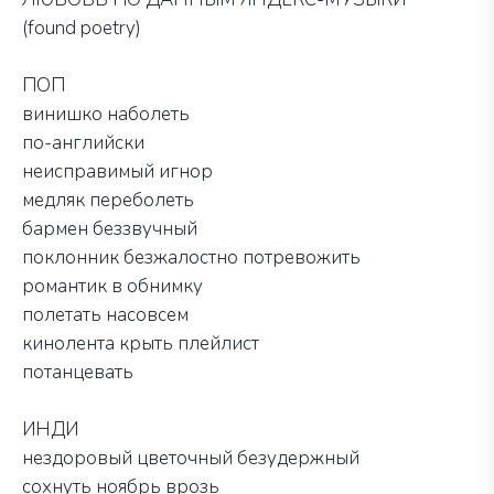
(
found poetry
)
ПОП
винишко наболеть
по-английски
неисправимый игнор
медляк переболеть
бармен беззвучный
поклонник безжалостно потревожить
романтик в обнимку
полетать насовсем
кинолента крыть плейлист
потанцевать
ИНДИ
нездоровый цветочный безудержный
сохнуть ноябрь врозь