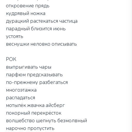
откровение прядь
кудрявый ножка
дурацкий растекаться частица
парадный близится июнь
устоять
веснушки неловко описывать
РОК
выпрыгивать чары
парфюм предсказывать
по-прежнему разбегаться
многоэтажка
распадаться
мотылёк жвачка айсберг
покорный перекрёсток
волшебство шепнуть безмолвный
нарочно пропустить