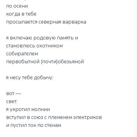
по осени
когда в тебе
просыпается северная варварка
я включаю родовую память и
становлюсь охотником
собирателем
первобытной (почти)обезьяной
я несу тебе добычу:
вот —
свет:
я укротил молнии
вступил в союз с племенем электриков
и пустил ток по стенам