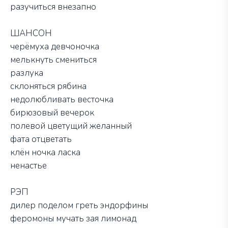
разучиться внезапно
ШАНСОН
черёмуха девчоночка
мелькнуть смениться
разлука
склоняться рябина
недолюбливать весточка
бирюзовый вечерок
полевой цветущий желанный
фата отцветать
клён ночка ласка
ненастье
РЭП
дилер поделом греть эндорфины
феромоны мучать зая лимонад