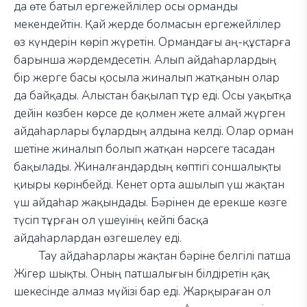
да өте батыл ергежейлілер осы орманды
мекендейтін. Қай жерде болмасын ергежейлілер
өз күндерін көріп жүретін. Ормандағы аң-құстарға
барынша жәрдемдесетін. Алып айдаһарлардың
бір жерге басы қосыла жиналып жатқанын олар
да байқады. Алыстан бақылап тұр еді. Осы уақытқа
дейін көзбен көрсе де қолмен жете алмай жүрген
айдаһарлары бұлардың алдына келді. Олар орман
шетіне жиналып болып жатқан нәрсеге тасадан
бақылады. Жиналғандардың көптігі соншалықты
қиыры көрінбейді. Кенет орта ашылып үш жақтан
үш айдаһар жақындады. Бәрінен де ерекше көзге
түсіп тұрған ол үшеуінің кейпі басқа
айдаһарлардан өзгешелеу еді.
Тау айдаһарлары жақтан бәріне белгілі патша
Жігер шықты. Оның патшалығын білдіретін қақ
шекесінде алмаз мүйізі бар еді. Жарқыраған ол