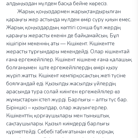
алдыңыздан мүлдем басқа бейне көресіз.
Жарық қоңыздармен жарықтандырылған
қараңғы жер астында мүлдем өмір сүру қиын емес.
Жарық қоңыздардың көптігі сонша бұл жердің
қараңғы жерасты екенін де байқамайсың. Бұл
кішігірім мекеннің аты
—
Кішікент. Кішікентте
жерасты тұрғындары мекендейді. Олар кішкентай
ғана ергежейлілер. Кішікент кішкене ғана қалашық
болғанымен іште ергежейлілердің өмірі қызу
жүріп жатты. Кішікент кемпірқосақтың жеті түсіне
боялғандай еді. Қызылды жасылды үйлердің
арасында тура солай киінген ергежейлілер өз
жұмыстарын істеп жүрді. Барлығы –
алты түс бар.
Біріншісі
–
қызылдар, олар жауынгерлер.
Кішікенттің қорғаушылары мен тыныштық
сақтаушылары. Қызыл киімдерді барлығы
құрметтейді. Себебі табиғатынан өте қорқақ