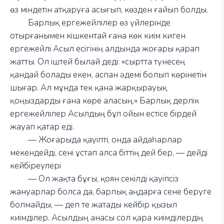
өз міндетін атқаруға асығып, көзден ғайып болды.
Барлық ергежейлілер өз үйлерінде
отырғанымен кішкентай ғана көк киім киген
ергежейлі Асыл есігінің алдында жоғары қарап
жатты. Ол іштей былай деді: «сыртта түнесең
қандай болады екен, аспан әдемі болып көрінетін
шығар. Ал мұнда тек қана жарқырауық
қоңыздарды ғана көре аласың.» Барлық дерлік
ергежейлілер Асылдың бұл ойын естісе бірдей
жауап қатар еді.
—
Жоғарыда қауіпті, онда айдаһарлар
мекендейді, сені ұстап алса біттің дей бер,
—
дейді
кейбіреулері
—
Ол жақта бұғы, қоян секілді қауіпсіз
жануарлар болса да, барлық аңдарға сене беруге
болмайды,
—
деп те жатады кейбір қызыл
киімділер. Асылдың анасы сол қара киімділердің