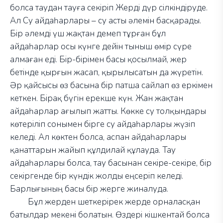
болса таудан тауға секіріп Жерді дүр сілкіндіруде.
Ал Су айдаһарлары – су асты әлемін басқарады.
Бір әлемді үш жақтан демеп тұрған бұл
айдаһарлар осы күнге дейін тыныш өмір сүре
алмаған еді. Бір-бірімен басы қосылмай, жер
бетінде қырғын жасап, қырылысатын да жүретін.
Әр қайсысы өз басына бір патша сайлап өз еркімен
кеткен. Бірақ бүгін ерекше күн. Жан жақтан
айдаһарлар ағылып жатты. Көкке су толқындары
көтеріліп сонымен бірге су айдаһарлары жүзіп
келеді. Ал көктен болса, аспан айдаһарлары
қанаттарын жайып құлдилай құлауда. Тау
айдаһарлары болса, тау басынан секіре-секіре, бір
секіргенде бір күндік жолды еңсеріп келеді.
Барлығының басы бір жерге жиналуда.
Бұл жерден шеткерірек жерде орналасқан
батылдар мекені болатын. Өздері кішкентай болса