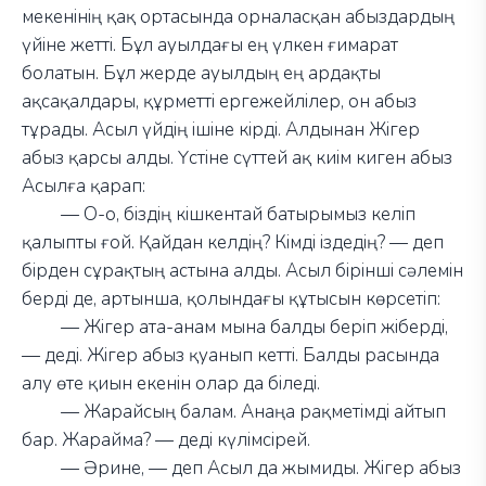
мекенінің қақ ортасында орналасқан абыздардың
үйіне жетті. Бұл ауылдағы ең үлкен ғимарат
болатын. Бұл жерде ауылдың ең ардақты
ақсақалдары, құрметті ергежейлілер, он абыз
тұрады. Асыл үйдің ішіне кірді. Алдынан Жігер
абыз қарсы алды. Үстіне сүттей ақ киім киген абыз
Асылға қарап:
—
О-о, біздің кішкентай батырымыз келіп
қалыпты ғой. Қайдан келдің? Кімді іздедің?
—
деп
бірден сұрақтың астына алды. Асыл бірінші сәлемін
берді де, артынша, қолындағы құтысын көрсетіп:
—
Жігер ата-анам мына балды беріп жіберді,
—
деді. Жігер абыз қуанып кетті. Балды расында
алу өте қиын екенін олар да біледі.
—
Жарайсың балам. Анаңа рақметімді айтып
бар. Жарайма?
—
деді күлімсірей.
—
Әрине,
—
деп Асыл да жымиды. Жігер абыз