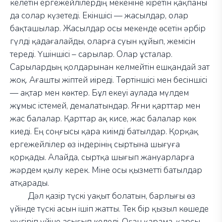
келетін ергежейлілердің мекеніне кіретін қақпаны
да солар күзетеді. Екіншісі
—
жасылдар, олар
бақташылар. Жасылдар осы мекенде өсетін әрбір
гүлді қадағалайды, оларға суын құйып, жемісін
тереді. Үшіншісі
–
сарылар. Олар ұсталар.
Сарылардың қолдарынан келмейтін ешқандай зат
жоқ. Ағашты жіптей иіреді. Төртіншісі мен бесіншісі
—
ақтар мен көктер. Бұл екеуі аулада мүлдем
жұмыс істемей, демалатындар. Яғни қарттар мен
жас балалар. Қарттар ақ кисе, жас балалар көк
киеді. Ең соңғысы қара киімді батылдар. Қорқақ
ергежейлілер өз індерінің сыртына шығуға
қорқады. Алайда, сыртқа шығып жануарларға
жәрдем қылу керек. Міне осы қызметті батылдар
атқарады.
Дәл қазір түскі уақыт болатын, барлығы өз
үйінде түскі асын ішіп жатты. Тек бір қызыл көшеде
жүгіріп үйіне асығып келеді. Оған қарама-қарсы