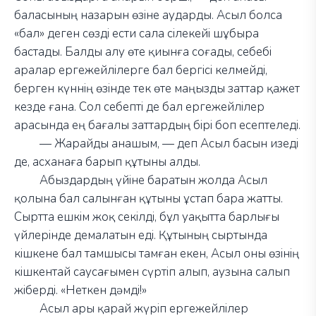
баласының назарын өзіне аударды. Асыл болса
«бал» деген сөзді ести сала сілекейі шұбыра
бастады. Балды алу өте қиынға соғады, себебі
аралар ергежейлілерге бал бергісі келмейді,
берген күннің өзінде тек өте маңызды заттар қажет
кезде ғана. Сол себепті де бал ергежейлілер
арасында ең бағалы заттардың бірі боп есептеледі.
—
Жарайды анашым,
—
деп Асыл басын изеді
де, асханаға барып құтыны алды.
Абыздардың үйіне баратын жолда Асыл
қолына бал салынған құтыны ұстап бара жатты.
Сыртта ешкім жоқ секілді, бұл уақытта барлығы
үйлерінде демалатын еді. Құтының сыртында
кішкене бал тамшысы тамған екен, Асыл оны өзінің
кішкентай саусағымен сүртіп алып, аузына салып
жіберді. «Неткен дәмді!»
Асыл ары қарай жүріп ергежейлілер