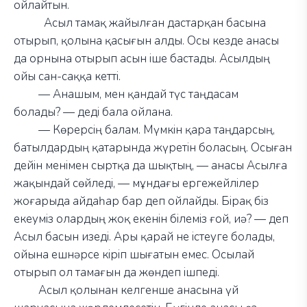
ойлайтын.
Асыл тамақ жайылған дастарқан басына
отырып, қолына қасығын алды. Осы кезде анасы
да орнына отырып асын іше бастады. Асылдың
ойы сан-саққа кетті.
—
Анашым, мен қандай түс таңдасам
болады?
—
деді бала ойлана.
—
Көрерсің балам. Мүмкін қара таңдарсың,
батылдардың қатарында жүретін боласың. Осыған
дейін менімен сыртқа да шықтың,
—
анасы Асылға
жақындай сөйледі,
—
мұндағы ергежейлілер
жоғарыда айдаһар бар деп ойлайды. Бірақ біз
екеуміз олардың жоқ екенін білеміз ғой, иә?
—
деп
Асыл басын изеді. Ары қарай не істеуге болады,
ойына ешнәрсе кіріп шығатын емес. Осылай
отырып ол тамағын да жөндеп ішпеді.
Асыл қолынан келгенше анасына үй