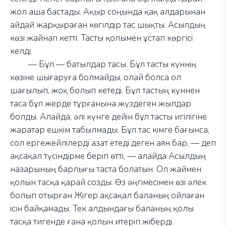
жол аша бастады. Ақыр соңында қақ алдарынан
айдай жарқыраған көгілдір тас шықты. Асылдың
көзі жайнап кетті. Тасты қолымен ұстап көргісі
келді.
—
Бұл
—
батылдар тасы. Бұл тасты күннің
көзіне шығаруға болмайды, олай болса ол
шағылып, жоқ болып кетеді. Бұл тастың күннен
таса бұл жерде тұрғанына жүздеген жылдар
болды. Алайда, әлі күнге дейін бұл тасты игілігіне
жаратар ешкім табылмады. Бұл тас кімге бағынса,
сол ергежейлілерді азат етеді деген аян бар,
—
деп
ақсақал түсіндірме беріп өтті,
—
алайда Асылдың
назарының барлығы таста болатын. Ол жаймен
қолын тасқа қарай созды. Өз әңгімесімен өзі әлек
болып отырған Жігер ақсақал баланың ойлаған
ісін байқамады. Тек алдындағы баланың қолы
тасқа тигенде ғана қолын итеріп жіберді.