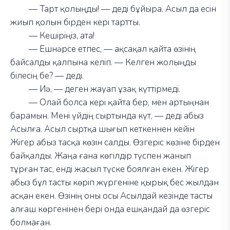
—
Тарт қолыңды!
—
деді бұйыра. Асыл да есін
жиып қолын бірден кері тартты.
—
Кешіріңіз, ата!
—
Ешнәрсе етпес,
—
ақсақал қайта өзінің
байсалды қалпына келіп.
—
Келген жолыңды
білесің бе?
—
деді.
—
Иә,
—
деген жауап ұзақ күттірмеді.
—
Олай болса кері қайта бер, мен артыңнан
барамын. Мені үйдің сыртында күт,
—
деді абыз
Асылға. Асыл сыртқа шығып кеткеннен кейін
Жігер абыз тасқа көзін салды. Өзгеріс көзіне бірден
байқалды. Жаңа ғана көгілдір түспен жанып
тұрған тас, енді жасыл түске боялған екен. Жігер
абыз бұл тасты көріп жүргеніне қырық бес жылдан
асқан екен. Өзінің оны осы Асылдай кезінде тасты
алғаш көргенінен бері онда ешқандай да өзгеріс
болмаған.