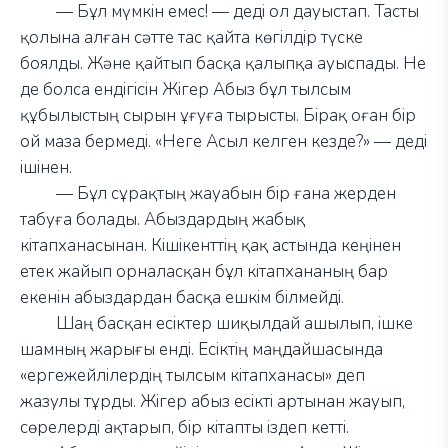
—
Бұл мүмкін емес!
—
деді ол дауыстап. Тасты
қолына алған сәтте тас қайта көгілдір түске
боялды. Және қайтып басқа қалыпқа ауыспады. Не
де болса ендігісін Жігер Абыз бұл тылсым
құбылыстың сырын ұғуға тырысты. Бірақ оған бір
ой маза бермеді. «Неге Асыл келген кезде?»
—
деді
ішінен.
—
Бұл сұрақтың жауабын бір ғана жерден
табуға болады. Абыздардың жабық
кітапханасынан. Кішікенттің қақ астында кеңінен
етек жайып орналасқан бұл кітапхананың бар
екенін абыздардан басқа ешкім білмейді.
Шаң басқан есіктер шиқылдай ашылып, ішке
шамның жарығы енді. Есіктің маңдайшасында
«ергежейлілердің тылсым кітапханасы» деп
жазулы тұрды. Жігер абыз есікті артынан жауып,
сөрелерді ақтарып, бір кітапты іздеп кетті.