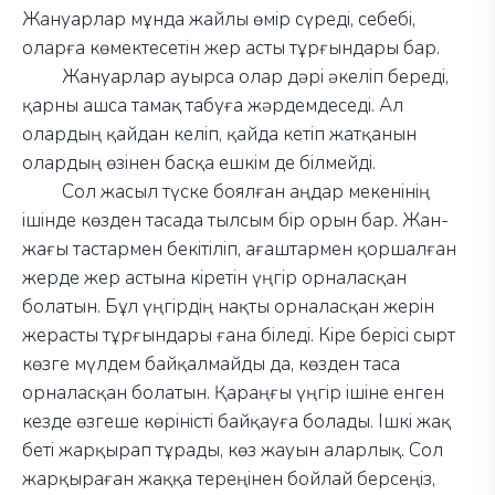
Жануарлар мұнда жайлы өмір сүреді, себебі,
оларға көмектесетін жер асты тұрғындары бар.
Жануарлар ауырса олар дәрі әкеліп береді,
қарны ашса тамақ табуға жәрдемдеседі. Ал
олардың қайдан келіп, қайда кетіп жатқанын
олардың өзінен басқа ешкім де білмейді.
Сол жасыл түске боялған аңдар мекенінің
ішінде көзден тасада тылсым бір орын бар. Жан-
жағы тастармен бекітіліп, ағаштармен қоршалған
жерде жер астына кіретін үңгір орналасқан
болатын. Бұл үңгірдің нақты орналасқан жерін
жерасты тұрғындары ғана біледі. Кіре берісі сырт
көзге мүлдем байқалмайды да, көзден таса
орналасқан болатын. Қараңғы үңгір ішіне енген
кезде өзгеше көріністі байқауға болады. Ішкі жақ
беті жарқырап тұрады, көз жауын аларлық. Сол
жарқыраған жаққа тереңінен бойлай берсеңіз,