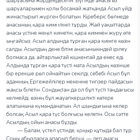
шаруасына жәрдемдесетін. Бүгінде анасы өз
шаруаларымен қолы босамай жатқанда Асыл үйді
жинастырып жүрген болатын. Кіреберіс бөлмеде
анасының қара киімі ілініп тұрды. Жай уақыттарда
анасы үстіне жеңіл киінетін, қара киіммен жүру өте
ыңғайсыз. Асыл алдында тұрған қара киімге көзін
салды, Асылдың дене бітімі анасыныкіндей ірілеу
болмаса да, айтарлықтай кішкентай да емес еді.
Алдында тұрған қара түсті мата Асылдың көзінше
бір ерекше рөл ойнайтын секілді, себебі Асыл бұл
адамның Ергежейлілер мекеніне тигізер пайдасын
жақсы білетін. Сондықтан да ол бұл түсті таңдағысы
келмейді, өзінің бұл жауапкершілікті көтере
алатынына күмәнданатын. Ал шындығына келер
болсақ Асыл қара түс болғысы келетін. Осы сәтте
Асылдың ойын анасы бұзды.
—
Балам, үстел үстінде, қоңыр құтыда бал тұр.
Соны абыздарға апарып берші,
—
деп анасы