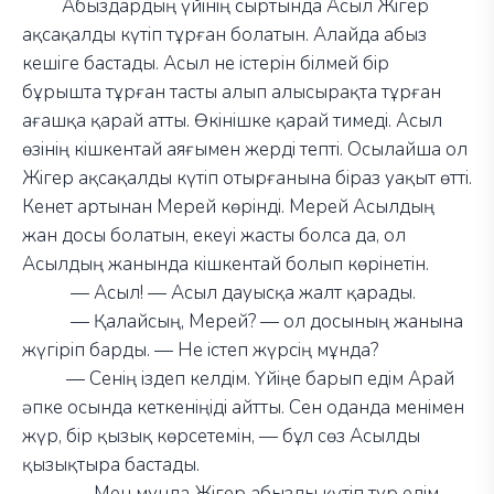
Абыздардың үйінің сыртында Асыл Жігер
ақсақалды күтіп тұрған болатын. Алайда абыз
кешіге бастады. Асыл не істерін білмей бір
бұрышта тұрған тасты алып алысырақта тұрған
ағашқа қарай атты. Өкінішке қарай тимеді. Асыл
өзінің кішкентай аяғымен жерді тепті. Осылайша ол
Жігер ақсақалды күтіп отырғанына біраз уақыт өтті.
Кенет артынан Мерей көрінді. Мерей Асылдың
жан досы болатын, екеуі жасты болса да, ол
Асылдың жанында кішкентай болып көрінетін.
—
Асыл!
—
Асыл дауысқа жалт қарады.
—
Қалайсың, Мерей?
—
ол досының жанына
жүгіріп барды.
—
Не істеп жүрсің мұнда?
—
Сенің іздеп келдім. Үйіңе барып едім Арай
әпке осында кеткеніңіді айтты. Сен оданда менімен
жүр, бір қызық көрсетемін,
—
бұл сөз Асылды
қызықтыра бастады.
—
Мен мұнда Жігер абызды күтіп тұр едім.