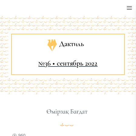
•
Дактиль
№36 • сентябрь 2022
Өмірзақ Бағдат
960