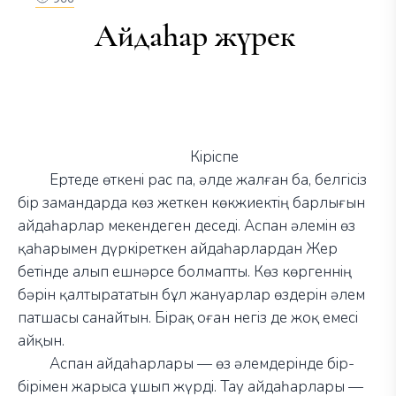
Айдаһар жүрек
Кіріспе
Ертеде өткені рас па, әлде жалған ба, белгісіз
бір замандарда көз жеткен көкжиектің барлығын
айдаһарлар мекендеген деседі. Аспан әлемін өз
қаһарымен дүркіреткен айдаһарлардан Жер
бетінде алып ешнәрсе болмапты. Көз көргеннің
бәрін қалтырататын бұл жануарлар өздерін әлем
патшасы санайтын. Бірақ оған негіз де жоқ емесі
айқын.
Аспан айдаһарлары
—
өз әлемдерінде бір-
бірімен жарыса ұшып жүрді. Тау айдаһарлары
—