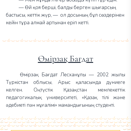
—
Өй қоя берші, балды берген шығарсың
бастысы, кеттік жүр,
—
ол досының бұл сөздерінен
кейін тұра алмай артынан еріп кетті.
Өмірзақ Бағдат
Өмірзақ Бағдат Лесханұлы — 2002 жылы
Түркістан облысы, Арыс қаласында дүниеге
келген. Оңтүстік Қазақстан мемлекеттік
педагогикалық университеті, «Қазақ тілі және
әдебиеті пән мұғалімі» мамандығының студенті.