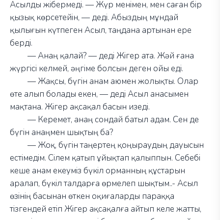
Асылды жібермеді.
—
Жүр менімен, мен саған бір
қызық көрсетейін,
—
деді. Абыздың мұндай
қылығын күтпеген Асыл, таңдана артынан ере
берді.
—
Анаң қалай?
—
деді Жігер ата. Жәй ғана
жүргісі келмей, әңгіме болсын деген ойы еді.
—
Жақсы, бүгін анам аюмен жолықты. Олар
өте алып болады екен,
—
деді Асыл анасымен
мақтана. Жігер ақсақал басын изеді.
—
Керемет, анаң сондай батыл адам. Сен де
бүгін анаңмен шықтың ба?
—
Жоқ, бүгін таңертең қоңыраудың дауысын
естімедім. Сілем қатып ұйықтап қалыппын. Себебі
кеше анам екеуміз бүкіл орманның құстарын
аралап, бүкіл талдарға өрмелеп шықтым..- Асыл
өзінің басынан өткен оқиғаларды параққа
тізгендей етіп Жігер ақсақалға айтып келе жатты,