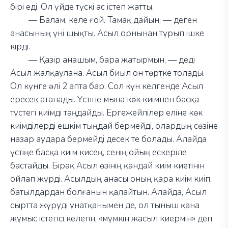
бірі еді. Ол үйде түскі ас істеп жатты.
—
Балам, келе ғой. Тамақ дайын,
—
деген
анасының үні шықты. Асыл орнынан тұрып ішке
кірді.
—
Қазір анашым, бара жатырмын,
—
деді
Асыл жалқаулана. Асыл биыл он төртке толады.
Ол күнге әлі 2 апта бар. Сол күн келгенде Асыл
ересек атанады. Үстіне мына көк киімнен басқа
түстегі киімді таңдайды. Ергежейлілер еліне көк
киімділерді ешкім тыңдай бермейді, олардың сөзіне
назар аудара бермейді десек те болады. Алайда
үстіңе басқа киім кисең, сенің ойың ескеріле
бастайды. Бірақ Асыл өзінің қандай киім киетінін
ойлап жүрді. Асылдың анасы оның қара киім киіп,
батылдардан болғанын қалайтын. Алайда, Асыл
сыртта жүруді ұнатқанымен де, ол тыныш қана
жұмыс істегісі келетін, «мүмкін жасыл киермін» деп