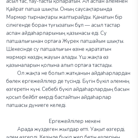
асыл тас, тау-тасты қопаратын. Ал аспан әлемінен
Қайрат патша шықты. Оның саусақтарында
Мәрмәр тырнақтары жалтырайды. Қанатын бір
сілкігенде боран туғызатын бұл
—
асыл тастар
аспан айдаһарларының қазынасы еді. Су
патшалығынан ортаға Жүрек патшайым шықты.
Шекесінде су патшалығын өзіне қарататын
мәрмәрі көздің жауын алады. Үш жақта өз
қазыналарын қолына алып ортаға тастады.
Ол жақта не болып жатқанын айдаһарлардан
бөлек ергежейлілер де түсінді. Бүгін бүкіл әлемнің
өзгеретін күні. Себебі бүкіл айдаһарлардың басын
қосып бейбіт өмірді бастайтын айдаһарлар
патшасы дүниеге келеді.
Ергежейлілер мекені
Арада жүздеген жылдар өтті. Уақыт өзгерді,
әлем өзгерді. Кезінде бүкіл жер бетін өздерінің