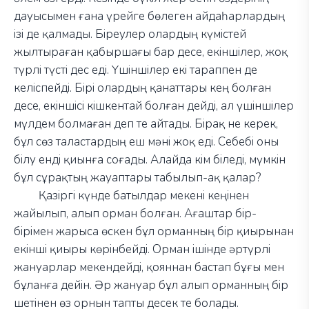
дауысымен ғана үрейге бөлеген айдаһарлардың
ізі де қалмады. Біреулер олардың күмістей
жылтыраған қабыршағы бар десе, екіншілер, жоқ
түрлі түсті дес еді. Үшіншілер екі тараппен де
келіспейді. Бірі олардың қанаттары кең болған
десе, екіншісі кішкентай болған дейді, ал үшіншілер
мүлдем болмаған деп те айтады. Бірақ не керек,
бұл сөз таластардың еш мәні жоқ еді. Себебі оны
білу енді қиынға соғады. Алайда кім біледі, мүмкін
бұл сұрақтың жауаптары табылып-ақ қалар?
Қазіргі күнде батылдар мекені кеңінен
жайылып, алып орман болған. Ағаштар бір-
бірімен жарыса өскен бұл орманның бір қиырынан
екінші қиыры көрінбейді. Орман ішінде әртүрлі
жануарлар мекендейді, қояннан бастап бұғы мен
бұланға дейін. Әр жануар бұл алып орманның бір
шетінен өз орнын тапты десек те болады.