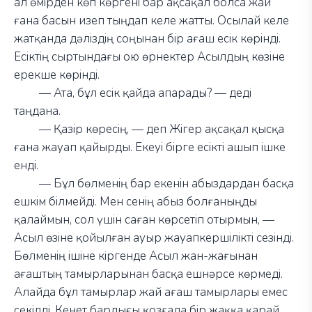
ал өмірден көп көргені бар ақсақал болса жай
ғана басын изеп тыңдап келе жатты. Осылай келе
жатқанда дәліздің соңынан бір ағаш есік көрінді.
Есіктің сыртындағы ою өрнектер Асылдың көзіне
ерекше көрінді.
—
Ата, бұл есік қайда апарады?
—
деді
таңдана.
—
Қазір көресің,
—
деп Жігер ақсақал қысқа
ғана жауап қайырды. Екеуі бірге есікті ашып ішке
енді.
—
Бұл бөлменің бар екенін абыздардан басқа
ешкім білмейді. Мен сенің абыз болғаныңды
қалаймын, сол үшін саған көрсетіп отырмын,
—
Асыл өзіне қойылған ауыр жауапкершілікті сезінді.
Бөлменің ішіне кіргенде Асыл жан-жағынан
ағаштың тамырларынан басқа ешнәрсе көрмеді.
Алайда бұл тамырлар жай ағаш тамырлары емес
секілді. Кенет барлығы қозғала бір жаққа қарай