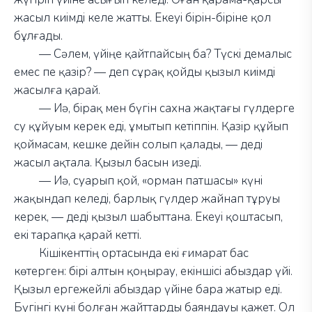
жасыл киімді келе жатты. Екеуі бірін-біріне қол
бұлғады.
—
Сәлем, үйіңе қайтпайсың ба? Түскі демалыс
емес пе қазір?
—
деп сұрақ қойды қызыл киімді
жасылға қарай.
—
Иә, бірақ мен бүгін сахна жақтағы гүлдерге
су құйуым керек еді, ұмытып кетіппін. Қазір құйып
қоймасам, кешке дейін солып қалады,
—
деді
жасыл ақтала. Қызыл басын изеді.
—
Иә, суарып қой, «орман патшасы» күні
жақындап келеді, барлық гүлдер жайнап тұруы
керек,
—
деді қызыл шабыттана. Екеуі қоштасып,
екі тарапқа қарай кетті.
Кішікенттің ортасында екі ғимарат бас
көтерген: бірі алтын қоңырау, екіншісі абыздар үйі.
Қызыл ергежейлі абыздар үйіне бара жатыр еді.
Бүгінгі күні болған жайттарды баяндауы қажет. Ол