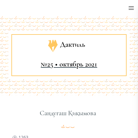
•
Дактиль
№25 • октябрь 2021
Сандуғаш Қиқымова
1263