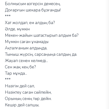
Болмысым өзгерсін демесең,
Доғарғын шекара бұзғанды!
***
Хат жолдап, ем алдың ба?
Әлде, мүмкін
Мекен-жайын шатастырып алдым ба?
Мүмкін саған ұнамады
Ақталғаным алдыңда,
Тыныш жүрсің, сарсаңыңа салдың да.
Жауап сенен келмеді...
Сен жақ кең бе?
Тар мұнда...
***
Нәзігім дей сал,
Нәзіктеу саған сөйлейін,
Орының сенің төр дейін.
Кешір дей салшы,