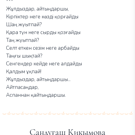
***
Жұлдыздар, айтыңдаршы,
Кірпіктер неге көзді қорғайды
Шаң жуытпай?
Қара түн неге сырды қозғайды
Таң жуытпай?
Селт еткен сезім неге арбайды
Таңғы шықтай?
Сенгендер кейде неге алдайды
Қалдым ұқпай!
Жұлдыздар, айтыңдаршы...
Айтпасаңдар,
Аспаннан қайтыңдаршы.
Сандуғаш Қиқымова