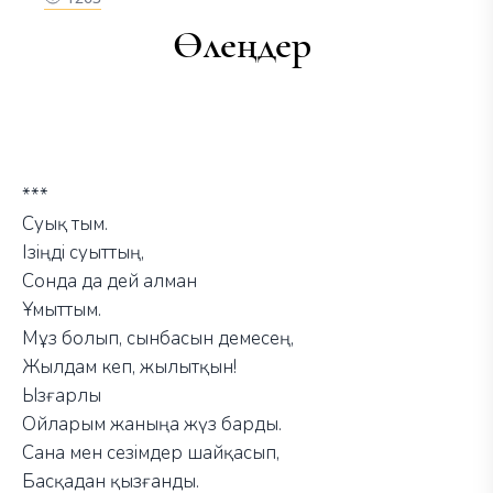
Өлеңдер
***
Суық тым.
Ізіңді суыттың,
Сонда да дей алман
Ұмыттым.
Мұз болып, сынбасын демесең,
Жылдам кеп, жылытқын!
Ызғарлы
Ойларым жаныңа жүз барды.
Сана мен сезімдер шайқасып,
Басқадан қызғанды.