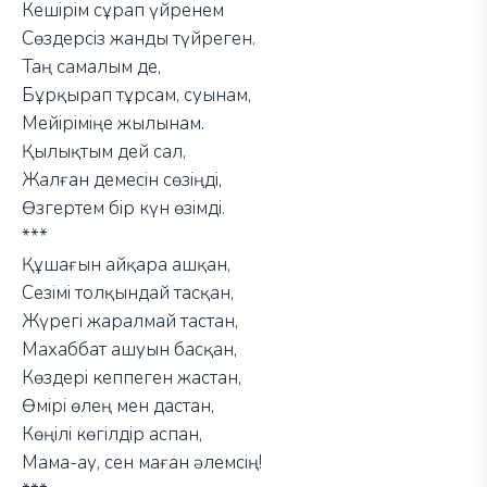
Кешірім сұрап үйренем
Сөздерсіз жанды түйреген.
Таң самалым де,
Бұрқырап тұрсам, суынам,
Мейіріміңе жылынам.
Қылықтым дей сал,
Жалған демесін сөзіңді,
Өзгертем бір күн өзімді.
***
Құшағын айқара ашқан,
Сезімі толқындай тасқан,
Жүрегі жаралмай тастан,
Махаббат ашуын басқан,
Көздері кеппеген жастан,
Өмірі өлең мен дастан,
Көңілі көгілдір аспан,
Мама-ау, сен маған әлемсің!